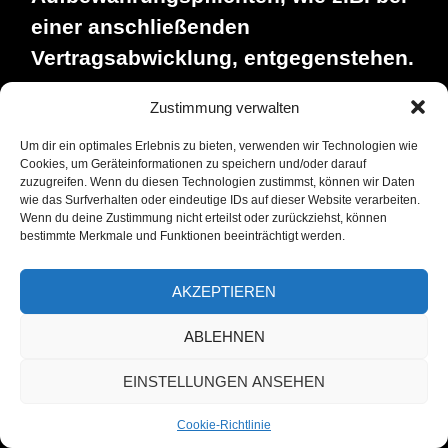
einer anschließenden
Vertragsabwicklung, entgegenstehen.
Zur Verarbeitung der Daten werden
Zustimmung verwalten
von der Facebook Ireland Ltd. ggf.
Um dir ein optimales Erlebnis zu bieten, verwenden wir Technologien wie
Cookies, um Geräteinformationen zu speichern und/oder darauf
auch Cookies gesetzt.
zuzugreifen. Wenn du diesen Technologien zustimmst, können wir Daten
wie das Surfverhalten oder eindeutige IDs auf dieser Website verarbeiten.
Wenn du deine Zustimmung nicht erteilst oder zurückziehst, können
Sollte der Nutzer mit dieser
bestimmte Merkmale und Funktionen beeinträchtigt werden.
Verarbeitung nicht einverstanden
sein, so besteht die Möglichkeit, die
AKZEPTIEREN
Installation der Cookies durch eine
ABLEHNEN
entsprechende Einstellung des
Browsers zu verhindern. Bereits
EINSTELLUNGEN ANSEHEN
gespeicherte Cookies können
Cookie-Richtlinie
ebenfalls jederzeit gelöscht werden.