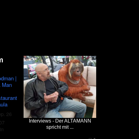
m
odman |
a Man
staurant
ula
ep. 26
Interviews - Der ALTAMANN
07
spricht mit ...
in