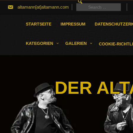
SEARCH
Skip
FOR:
Search
altamann[at]altamann.com
to
for:
content
STARTSEITE
IMPRESSUM
DATENSCHUTZER
KATEGORIEN
GALERIEN
COOKIE-RICHTLI
DER ALT