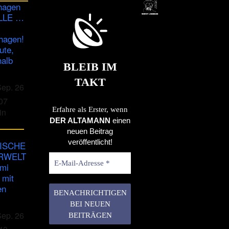
hagen
ULLE …
hagen!
ute,
halb
BLEIB IM
TAKT
Sep. 26
07
Erfahre als Erster, wenn
in
DER ALTAMANN
einen
neuen Beitrag
veröffentlicht!
ISCHE
RWELT
imi
 mit
en
Sep. 26