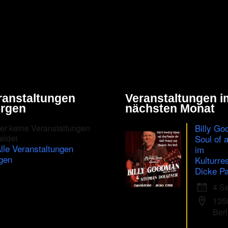
ranstaltungen
Veranstaltungen i
rgen
nächsten Monat
Billy Go
er keine Veranstaltungen
eldet
Soul of 
lle Veranstaltungen
im
gen
Kulturre
Dicke Pa
4 S
135
Berl