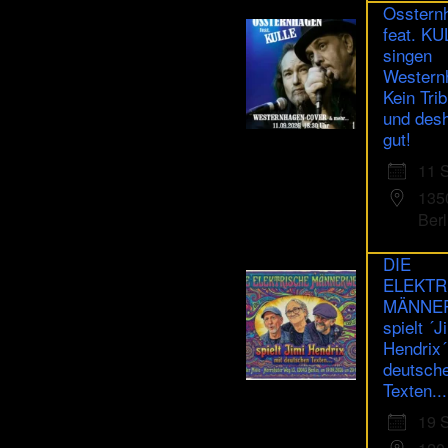
Osstern
feat. K
singen
Western
Kein Trib
und des
gut!
11 
135
Berl
DIE
ELEKTR
MÄNNE
spielt ´J
Hendrix´
deutsch
Texten...
19 