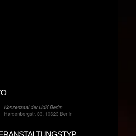
O
Konzertsaal der UdK Berlin
Hardenbergstr. 33, 10623 Berlin
ERANSTALTUNGSTYP