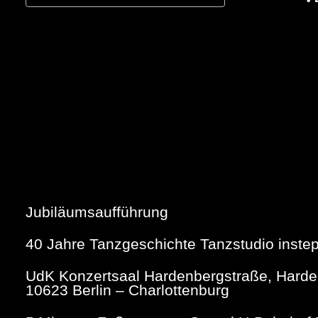
ICS herunterladen
Google Kalend
Jubiläumsaufführung
40 Jahre Tanzgeschichte Tanzstudio inste
UdK Konzertsaal Hardenbergstraße, Harden
10623 Berlin – Charlottenburg