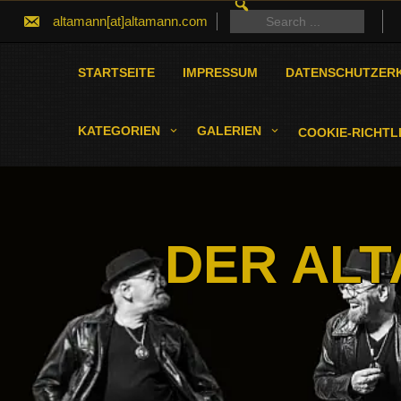
SEARCH
Skip
FOR:
Search
altamann[at]altamann.com
to
for:
content
STARTSEITE
IMPRESSUM
DATENSCHUTZER
KATEGORIEN
GALERIEN
COOKIE-RICHTLI
DER ALT