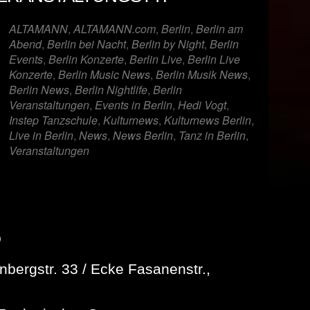
er
iCalendar
Offi
ALTAMANN
,
ALTAMANN.com
,
Berlin
,
Berlin am
Abend
,
Berlin bei Nacht
,
Berlin by Night
,
Berlin
Events
,
Berlin Konzerte
,
Berlin Live
,
Berlin Live
Konzerte
,
Berlin Music News
,
Berlin Musik News
,
Berlin News
,
Berlin Nightlife
,
Berlin
Veranstaltungen
,
Events in Berlin
,
Hedi Vogt
,
Instep Tanzschule
,
Kulturnews
,
Kulturnews Berlin
,
Live in Berlin
,
News
,
News Berlin
,
Tanz in Berlin
,
Veranstaltungen
p
bergstr. 33 / Ecke Fasanenstr.,