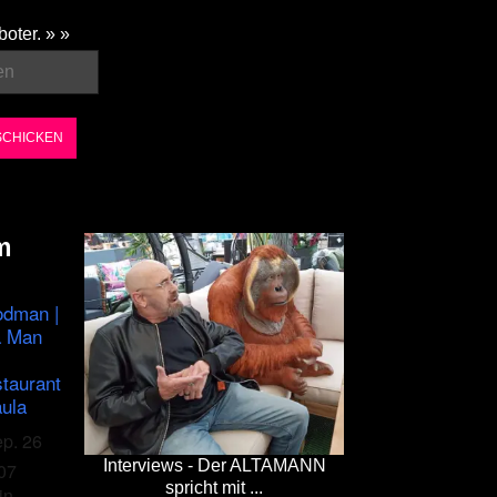
boter. » »
m
odman |
a Man
staurant
ula
ep. 26
Interviews - Der ALTAMANN
07
spricht mit ...
in