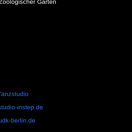
Zoologischer Garten
Tanzstudio
studio-instep.de
udk-berlin.de