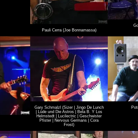
Go
Pauli Cerra (Joe Bonnamassa)
Gary Schmalzl (Sizer | Jingo De Lunch
Pot
| Lüde und Die Astros | Bela B. Y Los
Helmstedt | Lucilectric | Geschwister
Pfister | Nervous Germans | Cora
Frost)