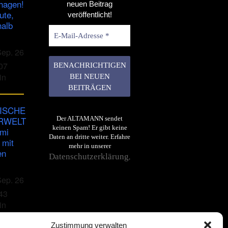
hagen!
neuen Beitrag
ute,
veröffentlicht!
halb
Sep. 26
07
in
ISCHE
RWELT
Der ALTAMANN sendet
keinen Spam! Er gibt keine
imi
Daten an dritte weiter. Erfahre
 mit
mehr in unserer
en
Datenschutzerklärung
.
Sep. 26
43
in
Zustimmung verwalten