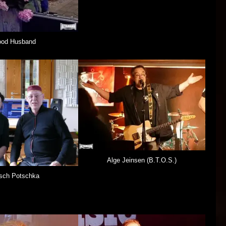
od Husband
Alge Jeinsen (B.T.O.S.)
sch Potschka