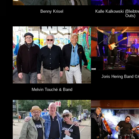
Benny Krisel
Kalle Kalkowski (Bleibt
Outs)
Joris Hering Band
Melvin Touché & Band