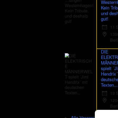
Western
Kein Trib
und des
gut!
11 
135
Berl
DIE
ELEKTR
MÄNNE
spielt ´J
Hendrix´
deutsch
Texten...
19 
120
Berl
Alle Veranstaltungen im