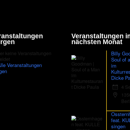
ranstaltungen
Veranstaltungen i
rgen
nächsten Monat
Billy Go
er keine Veranstaltungen
eldet
Soul of 
lle Veranstaltungen
im
gen
Kulturre
Dicke Pa
4 S
135
Berl
Osstern
feat. K
singen