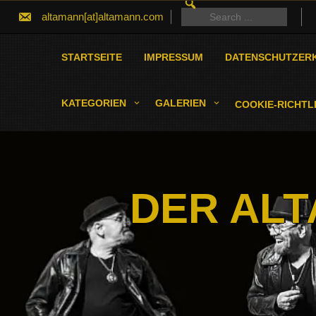
SEARCH
Skip
FOR:
Search
altamann[at]altamann.com
to
for:
content
STARTSEITE
IMPRESSUM
DATENSCHUTZER
KATEGORIEN
GALERIEN
COOKIE-RICHTLI
DER ALT