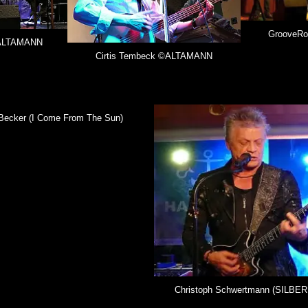
GrooveR
©ALTAMANN
Cirtis Tembeck ©ALTAMANN
 Becker (I Come From The Sun)
Christoph Schwertmann (SILB