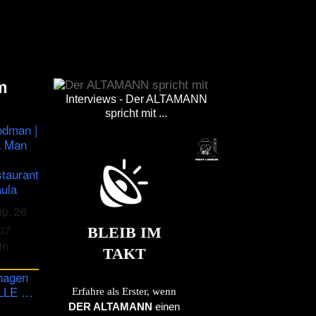
m
Interviews - Der ALTAMANN
spricht mit ...
odman |
a Man
staurant
ula
ep. 26
07
BLEIB IM
in
TAKT
hagen
ULLE …
Erfahre als Erster, wenn
DER ALTAMANN
einen