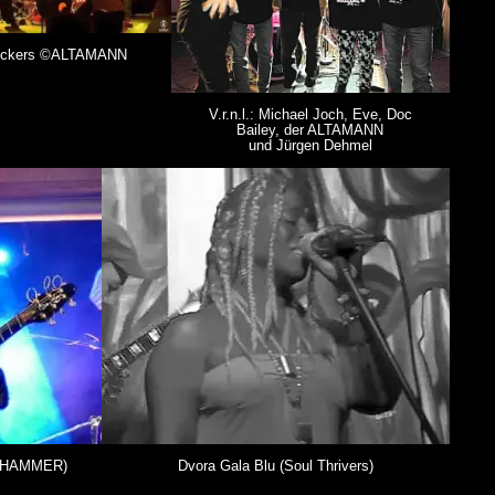
ockers ©ALTAMANN
V.r.n.l.: Michael Joch, Eve, Doc
Bailey, der ALTAMANN
und Jürgen Dehmel
ERHAMMER)
Dvora Gala Blu (Soul Thrivers)