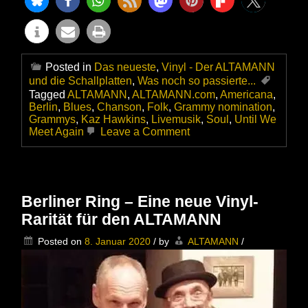
Posted in
Das neueste
,
Vinyl - Der ALTAMANN
und die Schallplatten
,
Was noch so passierte...
Tagged
ALTAMANN
,
ALTAMANN.com
,
Americana
,
Berlin
,
Blues
,
Chanson
,
Folk
,
Grammy nomination
,
Grammys
,
Kaz Hawkins
,
Livemusik
,
Soul
,
Until We
on
Meet Again
Leave a Comment
Kaz
Hawkins
mit
–
Until
Berliner Ring – Eine neue Vinyl-
We
Rarität für den ALTAMANN
Meet
Again
Posted on
8. Januar 2020
/
by
ALTAMANN
/
–
für
GRAMMY®nominiert