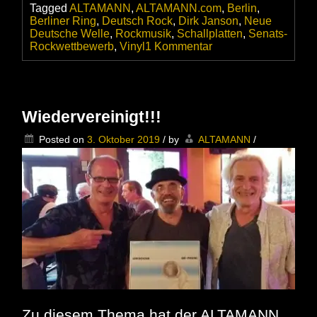
Tagged
ALTAMANN
,
ALTAMANN.com
,
Berlin
,
Berliner Ring
,
Deutsch Rock
,
Dirk Janson
,
Neue
Deutsche Welle
,
Rockmusik
,
Schallplatten
,
Senats-
zu
Rockwettbewerb
,
Vinyl
1 Kommentar
Berliner
Ring
–
Eine
neue
Wiedervereinigt!!!
Vinyl-
Rarität
Posted on
3. Oktober 2019
/
by
ALTAMANN
/
für
den
ALTAMANN
Zu diesem Thema hat der ALTAMANN