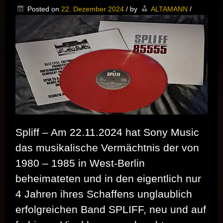
DVD
Posted on
22. Dezember 2024
/
by
ALTAMANN
/
/
incl.
Dokumentation
„Tempo
82“
erschienen
Spliff – Am 22.11.2024 hat Sony Music
das musikalische Vermächtnis der von
1980 – 1985 in West-Berlin
beheimateten und in den eigentlich nur
4 Jahren ihres Schaffens unglaublich
erfolgreichen Band SPLIFF, neu und auf