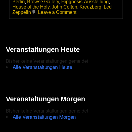
Berlin
,
Browse Gallery
,
Hipgnosis-Ausstellung
,
House of the Holy
,
John Colton
,
Kreuzberg
,
Led
on
Zeppelin
Leave a Comment
So
nah
war
ich
LED
ZEPPELIN
Veranstaltungen Heute
noch
nie!
Bisher keine Veranstaltungen gemeldet
Alle Veranstaltungen Heute
Veranstaltungen Morgen
Bisher keine Veranstaltungen gemeldet
Alle Veranstaltungen Morgen