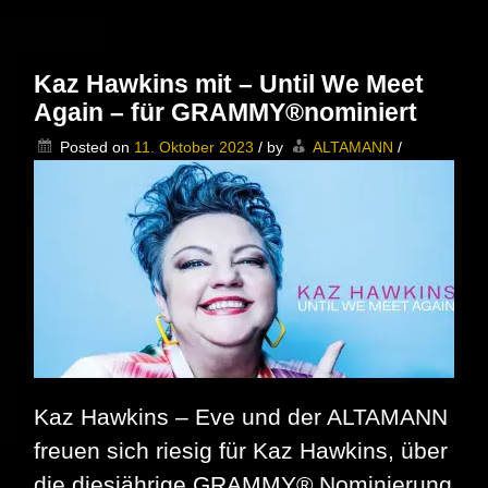
Spandau
|
Schön,
dass
Kaz Hawkins mit – Until We Meet
diese
Again – für GRAMMY®nominiert
Berliner
Kulturperle
Posted on
11. Oktober 2023
/
by
ALTAMANN
/
erhalten
bleibt
Kaz Hawkins – Eve und der ALTAMANN
freuen sich riesig für Kaz Hawkins, über
die diesjährige GRAMMY® Nominierung