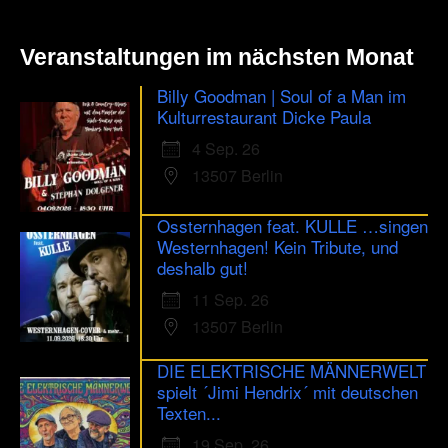
Veranstaltungen im nächsten Monat
Billy Goodman | Soul of a Man im
Kulturrestaurant Dicke Paula
4 Sep. 26
13507 Berlin
Ossternhagen feat. KULLE …singen
Westernhagen! Kein Tribute, und
deshalb gut!
11 Sep. 26
13507 Berlin
DIE ELEKTRISCHE MÄNNERWELT
spielt ´Jimi Hendrix´ mit deutschen
Texten...
19 Sep. 26