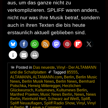
aus, um das ganze nicht zu
verkomplizieren. SPLIFF waren anders,
nicht nur was ihre Musik betraf, sondern
auch in ihren Texten die bis heute
erstaunlich aktuell geblieben sind.
Posted in
Das neueste
,
Vinyl - Der ALTAMANN
und die Schallplatten
Tagged
85555
,
ALTAMANN
,
ALTAMANN.com
,
Berlin
,
Berlin Music
News
,
Berlin Musik News
,
Berlin News
,
Bernhard
Potschka
,
Herwig Mitteregger
,
Herzlichen
Glückwunsch
,
Kulturnews
,
Kulturnews Berlin
,
Manfred Praeker
,
Music News Berlin
,
News
,
News
Berlin
,
Reinhold Heil
,
Schwarz auf Weiß
,
Spliff
,
Spliff Neuauflagen
,
Spliff Radio Show
,
Vinyl
,
Vinyl
on
in Berlin
Leave a Comment