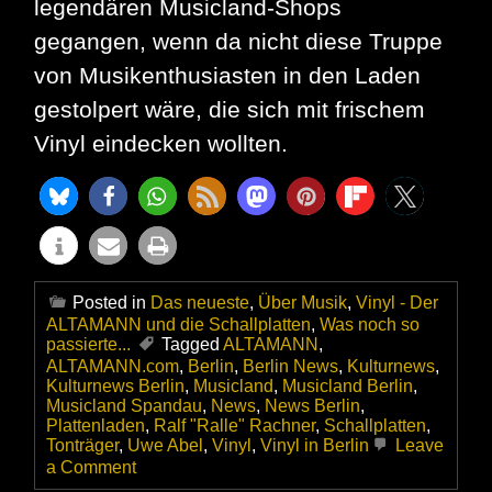
legendären Musicland-Shops
gegangen, wenn da nicht diese Truppe
von Musikenthusiasten in den Laden
gestolpert wäre, die sich mit frischem
Vinyl eindecken wollten.
Posted in
Das neueste
,
Über Musik
,
Vinyl - Der
ALTAMANN und die Schallplatten
,
Was noch so
passierte...
Tagged
ALTAMANN
,
ALTAMANN.com
,
Berlin
,
Berlin News
,
Kulturnews
,
Kulturnews Berlin
,
Musicland
,
Musicland Berlin
,
Musicland Spandau
,
News
,
News Berlin
,
Plattenladen
,
Ralf "Ralle" Rachner
,
Schallplatten
,
Tonträger
,
Uwe Abel
,
Vinyl
,
Vinyl in Berlin
Leave
on
a Comment
Musicland