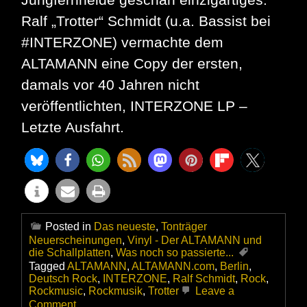
Ralf „Trotter“ Schmidt (u.a. Bassist bei
#INTERZONE) vermachte dem
ALTAMANN eine Copy der ersten,
damals vor 40 Jahren nicht
veröffentlichten, INTERZONE LP –
Letzte Ausfahrt.
Posted in
Das neueste
,
Tonträger
Neuerscheinungen
,
Vinyl - Der ALTAMANN und
die Schallplatten
,
Was noch so passierte...
Tagged
ALTAMANN
,
ALTAMANN.com
,
Berlin
,
Deutsch Rock
,
INTERZONE
,
Ralf Schmidt
,
Rock
,
Rockmusic
,
Rockmusik
,
Trotter
Leave a
on
Comment