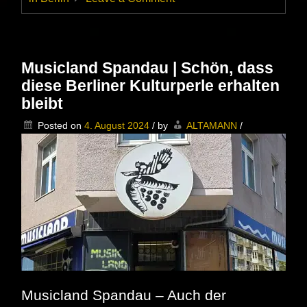
Ab
unter
das
Weihnachtsgewächs
–
Musicland Spandau | Schön, dass
Die
diese Berliner Kulturperle erhalten
Alben
von
bleibt
SPLIFF
wurden
Posted on
4. August 2024
/
by
ALTAMANN
/
neu
aufgelegt
–
Irgendwie
ein
muss,
nicht
nur
für
Nostalgiker
Musicland Spandau – Auch der