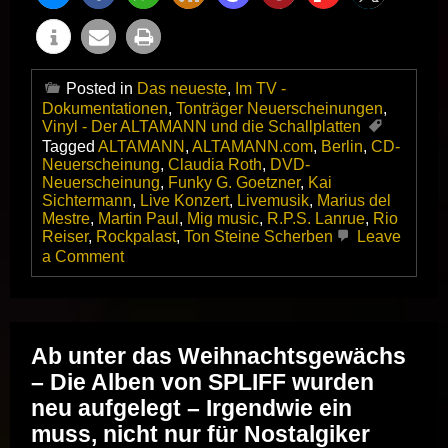
Posted in
Das neueste
,
Im TV -
Dokumentationen
,
Tonträger Neuerscheinungen
,
Vinyl - Der ALTAMANN und die Schallplatten
Tagged
ALTAMANN
,
ALTAMANN.com
,
Berlin
,
CD-
Neuerscheinung
,
Claudia Roth
,
DVD-
Neuerscheinung
,
Funky G. Goetzner
,
Kai
Sichtermann
,
Live Konzert
,
Livemusik
,
Marius del
Mestre
,
Martin Paul
,
Mig music
,
R.P.S. Lanrue
,
Rio
Reiser
,
Rockpalast
,
Ton Steine Scherben
Leave
on
a Comment
Ton
Steine
Scherben
Live
At
Ab unter das Weihnachtsgewächs
Rockpalast
– Die Alben von SPLIFF wurden
1982
–
neu aufgelegt – Irgendwie ein
2CD
muss, nicht nur für Nostalgiker
+