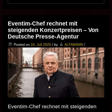
BLACK
ROCK
BERLIN
***
Die
Eventim-Chef rechnet mit
Rückkehr
steigenden Konzertpreisen – Von
des
WALL
Deutsche Presse-Agentur
CITY
ROCK
Posted on
24. Juli 2025
/
by
ALTAMANN
/
***
Eventim-Chef rechnet mit steigenden