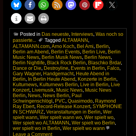
Posted in
Das neueste
,
Interviews
,
Was noch so
passierte...
Tagged
ALTAMANN
,
ALTAMANN.com
,
Arno Koch
,
Bel Ami
,
Berlin
,
Berlin am Abend
,
Berlin Events
,
Berlin Live
,
Berlin
Music News
,
Berlin Musik News
,
Berlin News
,
Berlin Nightlife
,
Black Rock Berlin
,
Blaschko Brdar
,
Dance or Die
,
Destroyline
,
Events in Berlin
,
Falco
,
Gary Wagner
,
Handgemacht
,
Heute Abend in
Berlin
,
In Berlin Heute Abend
,
Konzerte in Berlin
,
Kulturnews
,
Kulturnews Berlin
,
Live in Berlin
,
Live
Konzert
,
Livemusik
,
Music News
,
Music News
Berlin
,
News
,
News Berlin
,
Paul
Schwingenschlögl
,
PVC
,
Quasimodo
,
Raymond
Ray Ebert
,
Record-Release Konzert
,
SYMPHONIE
IN SCHWARZ
,
Veranstaltungen in Berlin
,
Wer
spielt wann
,
Wer spielt wann wo
,
Wer spielt wo
,
Wer spielt wo ALTAMANN
,
Wer spielt wo Berlin
,
wer spielt wo in Berlin
,
Wer spielt wo wann
on
Leave a Comment