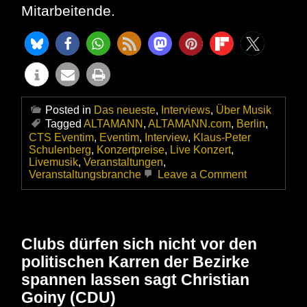
Mitarbeitende.
Posted in
Das neueste
,
Interviews
,
Über Musik
Tagged
ALTAMANN
,
ALTAMANN.com
,
Berlin
,
CTS Eventim
,
Eventim
,
Interview
,
Klaus-Peter
Schulenberg
,
Konzertpreise
,
Live Konzert
,
Livemusik
,
Veranstaltungen
,
on
Veranstaltungsbranche
Leave a Comment
Eventim-
Chef
rechnet
mit
steigenden
Clubs dürfen sich nicht vor den
Konzertprei
politischen Karren der Bezirke
–
Von
spannen lassen sagt Christian
Deutsche
Goiny (CDU)
Presse-