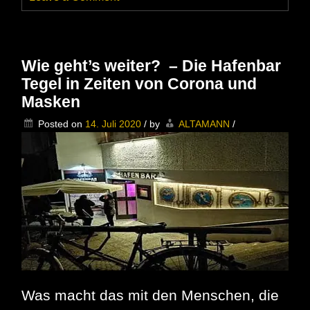
Der
ALTAMANN
im
‚Katerfrühstück‘
Podcast
Wie geht’s weiter? – Die Hafenbar
–
Tegel in Zeiten von Corona und
Kosh
Wolf
Masken
hat
ihn
Posted on
14. Juli 2020
/
by
ALTAMANN
/
ausgequetscht
Was macht das mit den Menschen, die