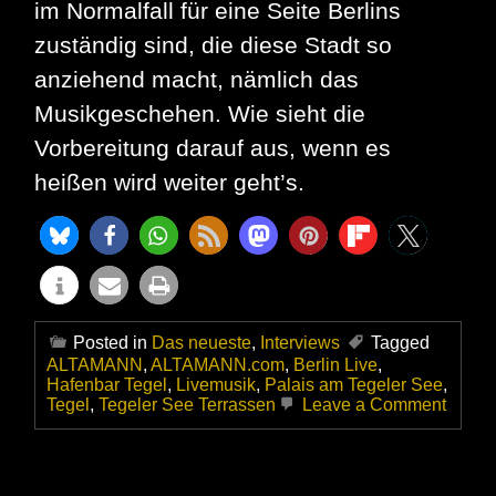
im Normalfall für eine Seite Berlins
zuständig sind, die diese Stadt so
anziehend macht, nämlich das
Musikgeschehen. Wie sieht die
Vorbereitung darauf aus, wenn es
heißen wird weiter geht’s.
Posted in
Das neueste
,
Interviews
Tagged
ALTAMANN
,
ALTAMANN.com
,
Berlin Live
,
Hafenbar Tegel
,
Livemusik
,
Palais am Tegeler See
,
on
Tegel
,
Tegeler See Terrassen
Leave a Comment
Wie
geht’s
weiter
–