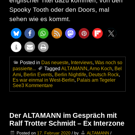
englischer Titel dazu kommen, von den
Spooky Tooth oder den Doors, mal
sehen wie es kommt.
Posted in
Das neueste
,
Interviews
,
Was noch so
passierte...
Tagged
ALTAMANN
,
Arno Koch
,
Bel
Ami
,
Berlin Events
,
Berlin Nightlife
,
Deutsch Rock
,
Es war einmal in West-Berlin
,
Palais am Tegeler
zu
See
3 Kommentare
Der
ALTAMANN
im
Gespräch
mit
Der ALTAMANN im Gespräch mit
Arno
Ralf Trotter Schmidt – Ex Interzone
Koch
–
Posted on
17. Februar 2020
/
by
ALTAMANN
/
Ex