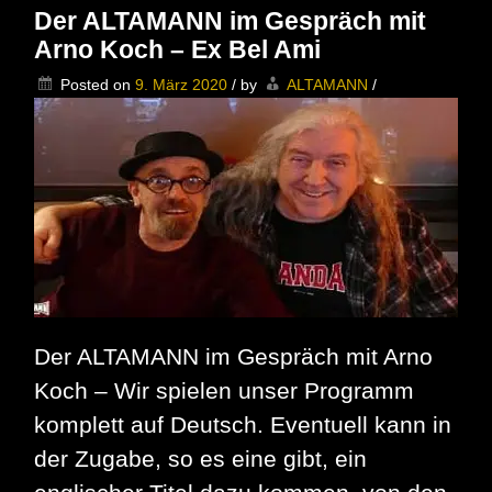
Die
Der ALTAMANN im Gespräch mit
Hafen
Arno Koch – Ex Bel Ami
Tegel
in
Posted on
9. März 2020
/
by
ALTAMANN
/
Zeiten
von
Coron
und
Mask
Der ALTAMANN im Gespräch mit Arno
Koch – Wir spielen unser Programm
komplett auf Deutsch. Eventuell kann in
der Zugabe, so es eine gibt, ein