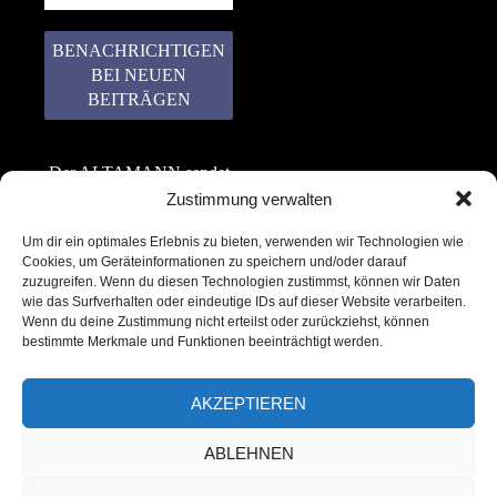
Der ALTAMANN sendet
keinen Spam! Er gibt
Zustimmung verwalten
keine Daten an dritte
Um dir ein optimales Erlebnis zu bieten, verwenden wir Technologien wie
weiter. Erfahre mehr in
Cookies, um Geräteinformationen zu speichern und/oder darauf
unserer
zuzugreifen. Wenn du diesen Technologien zustimmst, können wir Daten
Datenschutzerklärung
.
wie das Surfverhalten oder eindeutige IDs auf dieser Website verarbeiten.
Wenn du deine Zustimmung nicht erteilst oder zurückziehst, können
bestimmte Merkmale und Funktionen beeinträchtigt werden.
AKZEPTIEREN
ABLEHNEN
Copyright © 2022 – 2025 | ALTAMANN.com