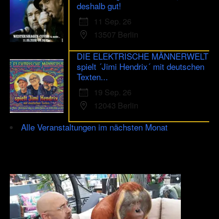
deshalb gut!
11 Sep. 26
13507 Berlin
DIE ELEKTRISCHE MÄNNERWELT
spielt ´Jimi Hendrix´ mit deutschen
Texten...
19 Sep. 26
12043 Berlin
Alle Veranstaltungen im nächsten Monat