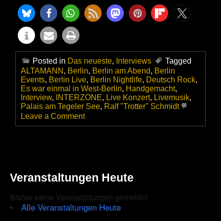
Posted in
Das neueste
,
Interviews
Tagged
ALTAMANN
,
Berlin
,
Berlin am Abend
,
Berlin
Events
,
Berlin Live
,
Berlin Nightlife
,
Deutsch Rock
,
Es war einmal in West-Berlin
,
Handgemacht
,
Interview
,
INTERZONE
,
Live Konzert
,
Livemusik
,
Palais am Tegeler See
,
Ralf "Trotter" Schmidt
on
Leave a Comment
Der
ALTAMANN
im
Gespräch
mit
Ralf
Veranstaltungen Heute
Trotter
Schmidt
Bisher keine Veranstaltungen gemeldet
–
Ex
Alle Veranstaltungen Heute
Interzone