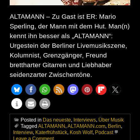
ALTAMANN – Zu Gast ist ER: Mario
Sperling, der Mann mit dem Hut. Man(n)
kennt ihn besser als „ALTAMANN“:
Urgestein der Berliner Livemusikszene,
Kolumnist, Grenzgänger, Freund
brettharter Gitarren und Liebhaber
seidenzarter Zwischentöne.
Posted in
Das neueste
,
Interviews
,
Über Musik
Tagged
ALTAMANN
,
ALTAMANN.com
,
Berlin
,
Interview
,
Katerfrühstück
,
Kosh Wolf
,
Podcast
on
Leave a Comment