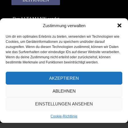
Der ALTAMANN sendet
keinen Spam! Er gibt
Zustimmung verwalten
keine Daten an dritte
Um dir ein optimales Erlebnis zu bieten, verwenden wir Technologien wie
weiter. Erfahre mehr in
Cookies, um Geräteinformationen zu speichern und/oder darauf
unserer
zuzugreifen. Wenn du diesen Technologien zustimmst, können wir Daten
Datenschutzerklärung
.
wie das Surfverhalten oder eindeutige IDs auf dieser Website verarbeiten.
Wenn du deine Zustimmung nicht erteilst oder zurückziehst, können
bestimmte Merkmale und Funktionen beeinträchtigt werden.
AKZEPTIEREN
ABLEHNEN
Copyright © 2022 – 2025 | ALTAMANN.com
EINSTELLUNGEN ANSEHEN
– All Rights Reserved
Cookie-Richtlinie