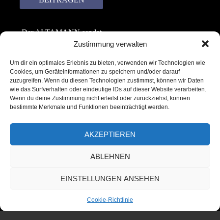
Der ALTAMANN sendet
keinen Spam! Er gibt
Zustimmung verwalten
keine Daten an dritte
Um dir ein optimales Erlebnis zu bieten, verwenden wir Technologien wie
weiter. Erfahre mehr in
Cookies, um Geräteinformationen zu speichern und/oder darauf
unserer
zuzugreifen. Wenn du diesen Technologien zustimmst, können wir Daten
Datenschutzerklärung
.
wie das Surfverhalten oder eindeutige IDs auf dieser Website verarbeiten.
Wenn du deine Zustimmung nicht erteilst oder zurückziehst, können
bestimmte Merkmale und Funktionen beeinträchtigt werden.
AKZEPTIEREN
ABLEHNEN
Copyright © 2022 – 2025 | ALTAMANN.com
EINSTELLUNGEN ANSEHEN
– All Rights Reserved
Cookie-Richtlinie