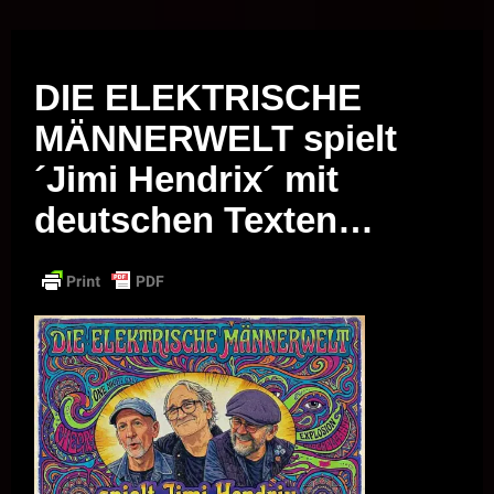
Musik vor Ort – "Support Your Local Hero!"
DIE ELEKTRISCHE
MÄNNERWELT spielt
´Jimi Hendrix´ mit
deutschen Texten…