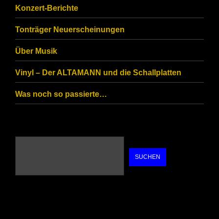
you
Konzert-Berichte
are
Tonträger Neuerscheinungen
human.
Über Musik
Vinyl – Der ALTAMANN und die Schallplatten
Was noch so passierte…
SUCHEN