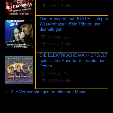
13507 Berlin
Ossternhagen feat. KULLE …singen
Westernhagen! Kein Tribute, und
deshalb gut!
11 Sep. 26
13507 Berlin
DIE ELEKTRISCHE MÄNNERWELT
spielt ´Jimi Hendrix´ mit deutschen
Texten...
19 Sep. 26
12043 Berlin
Alle Veranstaltungen im nächsten Monat