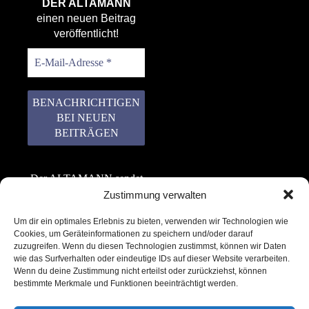
DER ALTAMANN
einen neuen Beitrag
veröffentlicht!
Der ALTAMANN sendet
keinen Spam! Er gibt
Zustimmung verwalten
keine Daten an dritte
Um dir ein optimales Erlebnis zu bieten, verwenden wir Technologien wie
weiter. Erfahre mehr in
Cookies, um Geräteinformationen zu speichern und/oder darauf
unserer
zuzugreifen. Wenn du diesen Technologien zustimmst, können wir Daten
Datenschutzerklärung
.
wie das Surfverhalten oder eindeutige IDs auf dieser Website verarbeiten.
Wenn du deine Zustimmung nicht erteilst oder zurückziehst, können
bestimmte Merkmale und Funktionen beeinträchtigt werden.