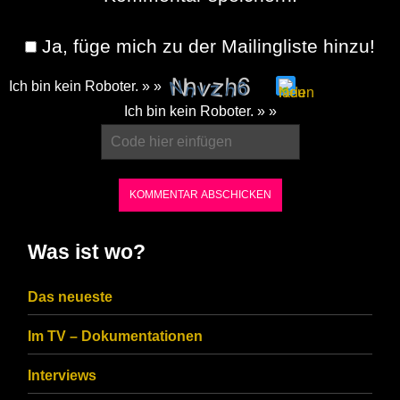
Ja, füge mich zu der Mailingliste hinzu!
Ich bin kein Roboter. » »
Please
Ich bin kein Roboter. » »
enter
the
characters
shown
in
Was ist wo?
the
CAPTCHA
Das neueste
to
Im TV – Dokumentationen
ensure
that
Interviews