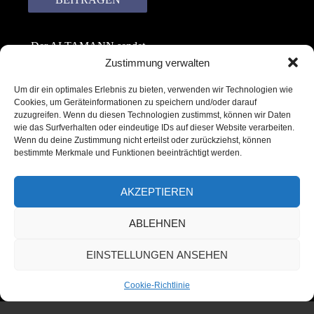
Der ALTAMANN sendet
keinen Spam! Er gibt
Zustimmung verwalten
keine Daten an dritte
Um dir ein optimales Erlebnis zu bieten, verwenden wir Technologien wie
weiter. Erfahre mehr in
Cookies, um Geräteinformationen zu speichern und/oder darauf
unserer
zuzugreifen. Wenn du diesen Technologien zustimmst, können wir Daten
Datenschutzerklärung
.
wie das Surfverhalten oder eindeutige IDs auf dieser Website verarbeiten.
Wenn du deine Zustimmung nicht erteilst oder zurückziehst, können
bestimmte Merkmale und Funktionen beeinträchtigt werden.
AKZEPTIEREN
ABLEHNEN
Copyright © 2022 – 2025 | ALTAMANN.com
EINSTELLUNGEN ANSEHEN
– All Rights Reserved
Cookie-Richtlinie