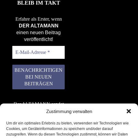
BLEIB IM TAKT
Erfahre als Erster, wenn
DER ALTAMANN
einen neuen Beitrag
veröffentlicht!
Der ALTAMANN sendet
keinen Spam! Er gibt
Zustimmung verwalten
keine Daten an dritte
Um dir ein optimales Erlebnis zu bieten, verwenden wir Technologien wie
weiter. Erfahre mehr in
Cookies, um Geräteinformationen zu speichern und/oder darauf
unserer
zuzugreifen. Wenn du diesen Technologien zustimmst, können wir Daten