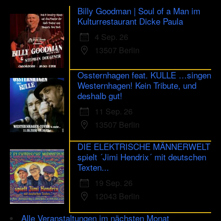
Billy Goodman | Soul of a Man im
Kulturrestaurant Dicke Paula
4 Sep. 26
13507 Berlin
Ossternhagen feat. KULLE …singen
Westernhagen! Kein Tribute, und
deshalb gut!
11 Sep. 26
13507 Berlin
DIE ELEKTRISCHE MÄNNERWELT
spielt ´Jimi Hendrix´ mit deutschen
Texten...
19 Sep. 26
12043 Berlin
Alle Veranstaltungen im nächsten Monat