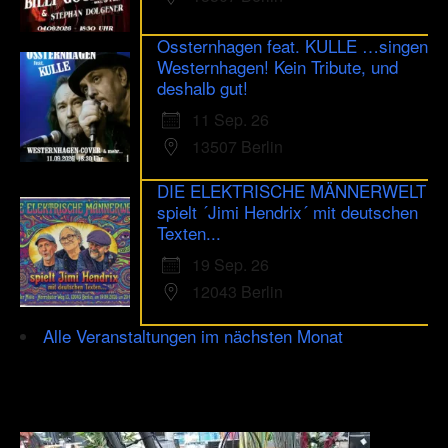
Ossternhagen feat. KULLE …singen
Westernhagen! Kein Tribute, und
deshalb gut!
11 Sep. 26
13507 Berlin
DIE ELEKTRISCHE MÄNNERWELT
spielt ´Jimi Hendrix´ mit deutschen
Texten...
19 Sep. 26
12043 Berlin
Alle Veranstaltungen im nächsten Monat