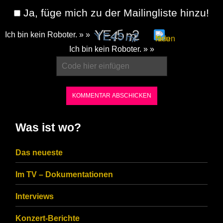
Ja, füge mich zu der Mailingliste hinzu!
Ich bin kein Roboter. » »
Please
Ich bin kein Roboter. » »
enter
the
characters
shown
in
Was ist wo?
the
CAPTCHA
Das neueste
to
Im TV – Dokumentationen
ensure
that
Interviews
you
Konzert-Berichte