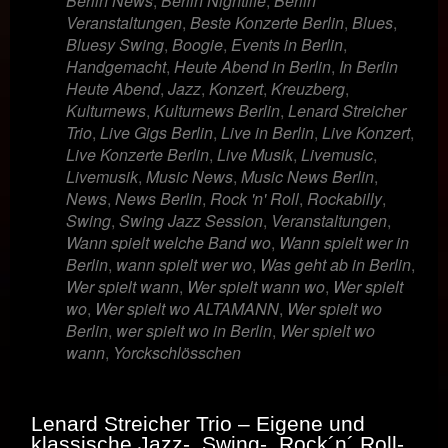
Berlin News
,
Berlin Nightlife
,
Berlin
Veranstaltungen
,
Beste Konzerte Berlin
,
Blues
,
Bluesy Swing
,
Boogie
,
Events in Berlin
,
Handgemacht
,
Heute Abend in Berlin
,
In Berlin
Heute Abend
,
Jazz
,
Konzert
,
Kreuzberg
,
Kulturnews
,
Kulturnews Berlin
,
Lenard Streicher
Trio
,
Live Gigs Berlin
,
Live in Berlin
,
Live Konzert
,
Live Konzerte Berlin
,
Live Musik
,
Livemusic
,
Livemusik
,
Music News
,
Music News Berlin
,
News
,
News Berlin
,
Rock 'n' Roll
,
Rockabilly
,
Swing
,
Swing Jazz Session
,
Veranstaltungen
,
Wann spielt welche Band wo
,
Wann spielt wer in
Berlin
,
wann spielt wer wo
,
Was geht ab in Berlin
,
Wer spielt wann
,
Wer spielt wann wo
,
Wer spielt
wo
,
Wer spielt wo ALTAMANN
,
Wer spielt wo
Berlin
,
wer spielt wo in Berlin
,
Wer spielt wo
wann
,
Yorckschlösschen
Lenard Streicher Trio – Eigene und
klassische Jazz-, Swing-, Rock´n´ Roll-,