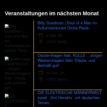
Veranstaltungen im nächsten Monat
Billy Goodman | Soul of a Man im
Kulturrestaurant Dicke Paula
4 Sep. 26
13507 Berlin
Ossternhagen feat. KULLE …singen
Westernhagen! Kein Tribute, und
deshalb gut!
11 Sep. 26
13507 Berlin
DIE ELEKTRISCHE MÄNNERWELT
spielt ´Jimi Hendrix´ mit deutschen
Texten...