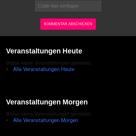
enter
the
characters
shown
in
the
Veranstaltungen Heute
CAPTCHA
Bisher keine Veranstaltungen gemeldet
to
Alle Veranstaltungen Heute
ensure
that
you
Veranstaltungen Morgen
are
Bisher keine Veranstaltungen gemeldet
human.
Alle Veranstaltungen Morgen