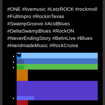
#ONE #livemusic #LetzROCK #rocknroll
#FullImpro #RockinTexas
#SwampGroove #AcidBlues
#DeltaSwampBlues #RockON
#NeverEndingStory #BelinLive #Blues
#HandmadeMusic #RockCruise