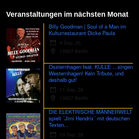
Veranstaltungen im nächsten Monat
Billy Goodman | Soul of a Man im
Kulturrestaurant Dicke Paula
4 Sep. 26
13507 Berlin
Ossternhagen feat. KULLE …singen
Westernhagen! Kein Tribute, und
deshalb gut!
11 Sep. 26
13507 Berlin
DIE ELEKTRISCHE MÄNNERWELT
spielt ´Jimi Hendrix´ mit deutschen
Texten...
19 Sep. 26