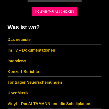
the
characters
shown
in
Was ist wo?
the
CAPTCHA
Das neueste
to
Im TV – Dokumentationen
ensure
that
Interviews
you
Konzert-Berichte
are
Tonträger Neuerscheinungen
human.
Über Musik
Vinyl – Der ALTAMANN und die Schallplatten