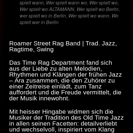
spielt wann
,
Wer spielt wann wo
,
Wer spielt wo
,
Wer spielt wo ALTAMANN
,
Wer spielt wo Berlin
,
wer spielt wo in Berlin
,
Wer spielt wo wann
,
Wo
spielt wer in Berlin
Roamer Street Rag Band | Trad. Jazz,
Ragtime, Swing
Das Time Rag Department fand sich
aus der Liebe zu alten Melodien,
Rhythmen und Klängen der frühen Jazz
– Ära zusammen, die den Zuhörer zu
einer Zeitreise einlädt, zum Tanz
auffordert und die Freude vermittelt, die
der Musik innewohnt.
Mit heisser Hingabe widmen sich die
Musiker der Tradition des Old Time Jazz
in allen seinen Facetten: detailverliebt
und wechselvoll, inspiriert vom Klang