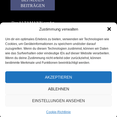
Der ALTAMANN sendet
keinen Spam! Er gibt
Zustimmung verwalten
keine Daten an dritte
Um dir ein optimales Erlebnis zu bieten, verwenden wir Technologien wie
weiter. Erfahre mehr in
Cookies, um Geräteinformationen zu speichern und/oder darauf
unserer
zuzugreifen. Wenn du diesen Technologien zustimmst, können wir Daten
Datenschutzerklärung
.
wie das Surfverhalten oder eindeutige IDs auf dieser Website verarbeiten.
Wenn du deine Zustimmung nicht erteilst oder zurückziehst, können
bestimmte Merkmale und Funktionen beeinträchtigt werden.
AKZEPTIEREN
ABLEHNEN
Copyright © 2022 – 2025 | ALTAMANN.com
EINSTELLUNGEN ANSEHEN
– All Rights Reserved
Cookie-Richtlinie