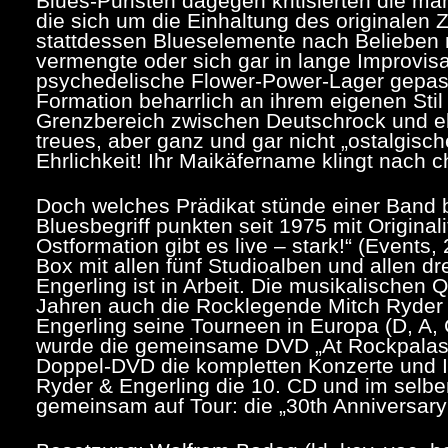
Blues-Puristen dagegen kritisierten die ma
die sich um die Einhaltung des originalen
stattdessen Blueselemente nach Belieben
vermengte oder sich gar in lange Improvisat
psychedelische Flower-Power-Lager gepasst 
Formation beharrlich an ihrem eigenen Stil 
Grenzbereich zwischen Deutschrock und eb
treues, aber ganz und gar nicht „ostalgisch
Ehrlichkeit! Ihr Maikäfername klingt nach
Doch welches Prädikat stünde einer Band b
Bluesbegriff punkten seit 1975 mit Original
Ostformation gibt es live – stark!“ (Events
Box mit allen fünf Studioalben und allen d
Engerling ist in Arbeit. Die musikalischen 
Jahren auch die Rocklegende Mitch Ryder a
Engerling seine Tourneen in Europa (D, A, C
wurde die gemeinsame DVD „At Rockpalast“ v
Doppel-DVD die kompletten Konzerte und I
Ryder & Engerling die 10. CD und im selbe
gemeinsam auf Tour: die „30th Anniversary