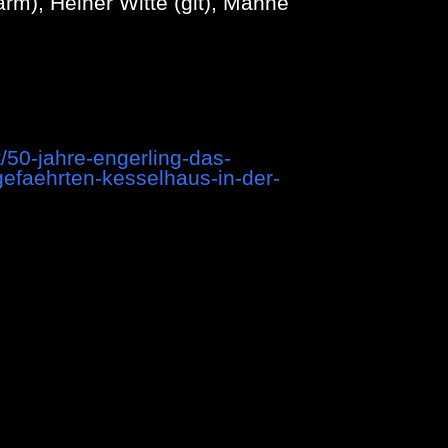
rm), Heiner Witte (git), Manne
/50-jahre-engerling-das-
efaehrten-kesselhaus-in-der-