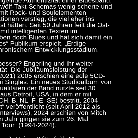
ngelnde Authentizität einer Bluesband,
 Zwölf-Takt-Schemas wenig scherte und
 mit Rock- und Soulelementen
ionen verstieg, die viel eher ins
hätten. Seit 50 Jahren feilt die Ost-
mit intelligenten Texten im
en doch Blues und hat sich damit ein
es“ Publikum erspielt. „Erdige
 chronischem Entwicklungsstadium.
esser? Engerling und ihr weiter
ität. Die Jubiläumsleistung der
, 2021) 2005 erschien eine edle 5CD-
rei Singles. Ein neues Studioalbum von
Qualitäten der Band nutzte seit 30
us Detroit, USA, in dem er mit
H, B, NL, F, E, SE) bestritt. 2004
eröffentlicht (seit April 2012 als
nterviews), 2024 erschien von Mitch
n Jahr gingen sie zum 26. Mal
 Tour“ (1994-2024).