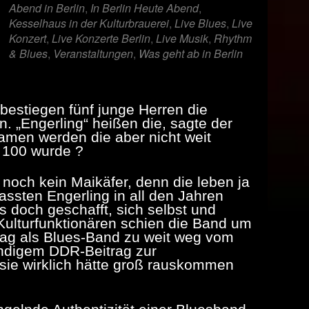
Abend in Berlin
,
In Berlin Heute Abend
,
Kesselhaus in der Kulturbrauerei
,
Live Blues
,
Live
Konzert
,
Live Konzerte Berlin
,
Live Musik
,
Rhythm
& Blues
,
Veranstaltungen
,
Was geht ab in Berlin
bestiegen fünf junge Herren die
. „Engerling“ heißen die, sagte der
amen werden die aber nicht weit
 100 wurde ?
noch kein Maikäfer, denn die leben ja
passten Engerling in all den Jahren
 doch geschafft, sich selbst und
Kulturfunktionären schien die Band um
ag als Blues-Band zu weit weg vom
tändigem DDR-Beitrag zur
 sie wirklich hätte groß rauskommen