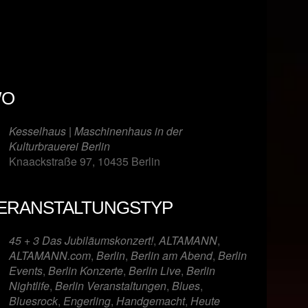
O
Kesselhaus | Maschinenhaus in der
Kulturbrauerei Berlin
Knaackstraße 97, 10435 Berlin
ERANSTALTUNGSTYP
er
iCalendar
Offi
45 + 3 Das Jubiläumskonzert!
,
ALTAMANN
,
ALTAMANN.com
,
Berlin
,
Berlin am Abend
,
Berlin
Events
,
Berlin Konzerte
,
Berlin Live
,
Berlin
Nightlife
,
Berlin Veranstaltungen
,
Blues
,
Bluesrock
,
Engerling
,
Handgemacht
,
Heute