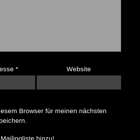
resse
*
Website
iesem Browser für meinen nächsten
eichern.
Mailingliste hinzu!