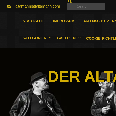
SEARCH
Skip
FOR:
Search
altamann[at]altamann.com
to
for:
content
STARTSEITE
IMPRESSUM
DATENSCHUTZER
KATEGORIEN
GALERIEN
COOKIE-RICHTLI
DER ALT