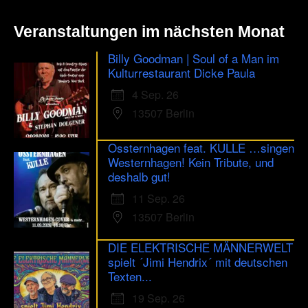
Veranstaltungen im nächsten Monat
Billy Goodman | Soul of a Man im
Kulturrestaurant Dicke Paula
4 Sep. 26
13507 Berlin
Ossternhagen feat. KULLE …singen
Westernhagen! Kein Tribute, und
deshalb gut!
11 Sep. 26
13507 Berlin
DIE ELEKTRISCHE MÄNNERWELT
spielt ´Jimi Hendrix´ mit deutschen
Texten...
19 Sep. 26