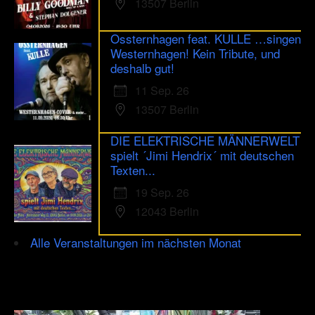
13507 Berlin
Ossternhagen feat. KULLE …singen
Westernhagen! Kein Tribute, und
deshalb gut!
11 Sep. 26
13507 Berlin
DIE ELEKTRISCHE MÄNNERWELT
spielt ´Jimi Hendrix´ mit deutschen
Texten...
19 Sep. 26
12043 Berlin
Alle Veranstaltungen im nächsten Monat