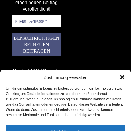
einen neuen Beitrag
veröffentlicht!
Der ALTAMANN sendet
keinen Spam! Er gibt
Zustimmung verwalten
keine Daten an dritte
Um dir ein optimales Erlebnis zu bieten, verwenden wir Technologien wie
weiter. Erfahre mehr in
Cookies, um Geräteinformationen zu speichern und/oder darauf
unserer
zuzugreifen. Wenn du diesen Technologien zustimmst, können wir Daten
Datenschutzerklärung
.
wie das Surfverhalten oder eindeutige IDs auf dieser Website verarbeiten.
Wenn du deine Zustimmung nicht erteilst oder zurückziehst, können
bestimmte Merkmale und Funktionen beeinträchtigt werden.