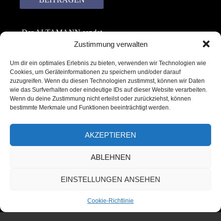
Der ALTAMANN sendet
keinen Spam! Er gibt
Zustimmung verwalten
keine Daten an dritte
Um dir ein optimales Erlebnis zu bieten, verwenden wir Technologien wie
weiter. Erfahre mehr in
Cookies, um Geräteinformationen zu speichern und/oder darauf
unserer
zuzugreifen. Wenn du diesen Technologien zustimmst, können wir Daten
Datenschutzerklärung
.
wie das Surfverhalten oder eindeutige IDs auf dieser Website verarbeiten.
Wenn du deine Zustimmung nicht erteilst oder zurückziehst, können
bestimmte Merkmale und Funktionen beeinträchtigt werden.
AKZEPTIEREN
ABLEHNEN
Copyright © 2022 – 2025 | ALTAMANN.com
EINSTELLUNGEN ANSEHEN
– All Rights Reserved
Cookie-Richtlinie