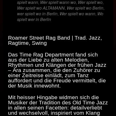
spielt wann
,
Wer spielt wann wo
,
Wer spielt wo
,
Wer spielt wo ALTAMANN
,
Wer spielt wo Berlin
,
wer spielt wo in Berlin
,
Wer spielt wo wann
,
Wo
spielt wer in Berlin
Roamer Street Rag Band | Trad. Jazz,
Ragtime, Swing
Das Time Rag Department fand sich
aus der Liebe zu alten Melodien,
Rhythmen und Klängen der frühen Jazz
– Ära zusammen, die den Zuhörer zu
einer Zeitreise einlädt, zum Tanz
auffordert und die Freude vermittelt, die
der Musik innewohnt.
Mit heisser Hingabe widmen sich die
Musiker der Tradition des Old Time Jazz
in allen seinen Facetten: detailverliebt
und wechselvoll, inspiriert vom Klang