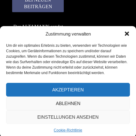
Der ALTAMANN sendet
keinen Spam! Er gibt
Zustimmung verwalten
keine Daten an dritte
Um dir ein optimales Erlebnis zu bieten, verwenden wir Technologien wie
weiter. Erfahre mehr in
Cookies, um Geräteinformationen zu speichern und/oder darauf
unserer
zuzugreifen. Wenn du diesen Technologien zustimmst, können wir Daten
Datenschutzerklärung
.
wie das Surfverhalten oder eindeutige IDs auf dieser Website verarbeiten.
Wenn du deine Zustimmung nicht erteilst oder zurückziehst, können
bestimmte Merkmale und Funktionen beeinträchtigt werden.
AKZEPTIEREN
ABLEHNEN
Copyright © 2022 – 2025 | ALTAMANN.com
EINSTELLUNGEN ANSEHEN
– All Rights Reserved
Cookie-Richtlinie