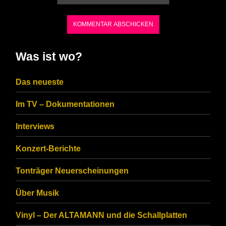
the
characters
shown
in
Was ist wo?
the
CAPTCHA
Das neueste
to
Im TV – Dokumentationen
ensure
that
Interviews
you
Konzert-Berichte
are
Tonträger Neuerscheinungen
human.
Über Musik
Vinyl – Der ALTAMANN und die Schallplatten