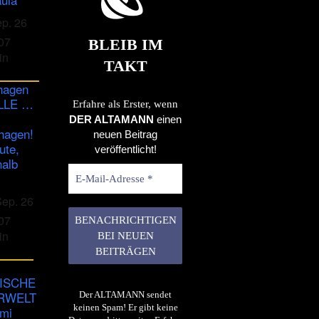
ep. 26
07
BLEIB IM
in
TAKT
hagen
ULLE …
Erfahre als Erster, wenn
DER ALTAMANN
einen
hagen!
neuen Beitrag
ute,
veröffentlicht!
halb
Sep. 26
07
in
ISCHE
RWELT
Der ALTAMANN sendet
keinen Spam! Er gibt keine
imi