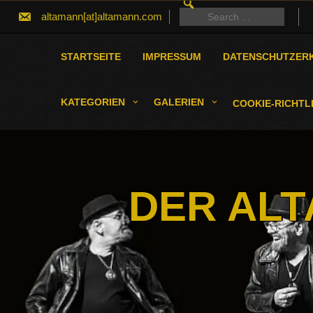
SEARCH
Skip
FOR:
Search
altamann[at]altamann.com
to
for:
content
STARTSEITE
IMPRESSUM
DATENSCHUTZER
KATEGORIEN
GALERIEN
COOKIE-RICHTLI
DER ALT