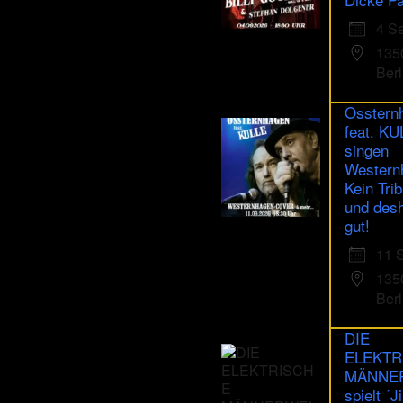
4 S
135
Berl
Osstern
feat. K
singen
Western
Kein Trib
und des
gut!
11 
135
Berl
DIE
ELEKTR
MÄNNE
spielt ´J