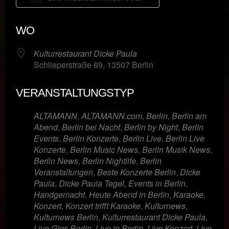
ICS herunterladen
Google Kalende
WO
Kulturrestaurant Dicke Paula
Schlieperstraße 69, 13507 Berlin
VERANSTALTUNGSTYP
ALTAMANN
,
ALTAMANN.com
,
Berlin
,
Berlin am
Abend
,
Berlin bei Nacht
,
Berlin by Night
,
Berlin
Events
,
Berlin Konzerte
,
Berlin Live
,
Berlin Live
Konzerte
,
Berlin Music News
,
Berlin Musik News
,
Berlin News
,
Berlin Nightlife
,
Berlin
Veranstaltungen
,
Beste Konzerte Berlin
,
Dicke
Paula
,
Dicke Paula Tegel
,
Events in Berlin
,
Handgemacht
,
Heute Abend in Berlin
,
Karaoke
,
Konzert
,
Konzert trifft Karaoke
,
Kulturnews
,
Kulturnews Berlin
,
Kulturrestaurant Dicke Paula
,
Live Gigs Berlin
,
Live in Berlin
,
Live Konzert
,
Live