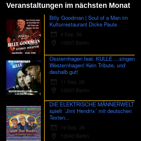
Veranstaltungen im nächsten Monat
Billy Goodman | Soul of a Man im
Kulturrestaurant Dicke Paula
4 Sep. 26
13507 Berlin
Ossternhagen feat. KULLE …singen
Westernhagen! Kein Tribute, und
deshalb gut!
11 Sep. 26
13507 Berlin
DIE ELEKTRISCHE MÄNNERWELT
spielt ´Jimi Hendrix´ mit deutschen
Texten...
19 Sep. 26
12043 Berlin