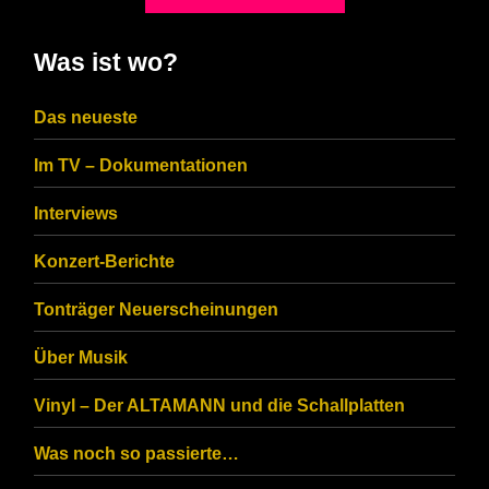
shown
in
Was ist wo?
the
CAPTCHA
Das neueste
to
Im TV – Dokumentationen
ensure
that
Interviews
you
Konzert-Berichte
are
Tonträger Neuerscheinungen
human.
Über Musik
Vinyl – Der ALTAMANN und die Schallplatten
Was noch so passierte…