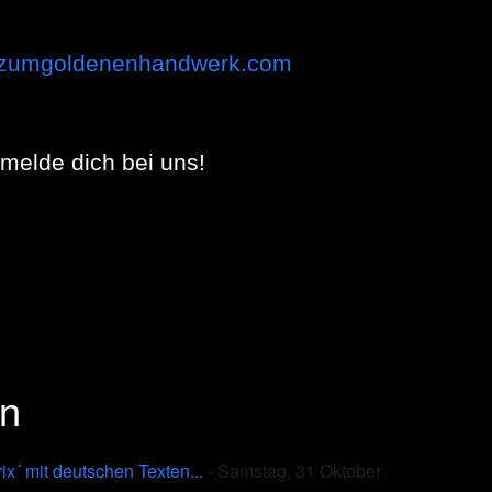
w.zumgoldenenhandwerk.com
 melde dich bei uns!
en
 mit deutschen Texten...
- Samstag, 31 Oktober