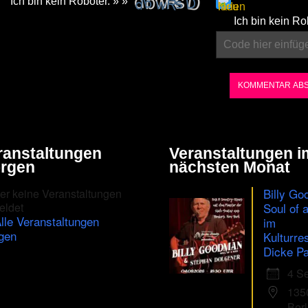
Ich bin kein Roboter. » »
Please
Ich bin kein Ro
enter
the
characters
shown
in
the
ranstaltungen
Veranstaltungen i
CAPTCHA
rgen
nächsten Monat
to
Billy Go
er keine Veranstaltungen
ensure
eldet
Soul of 
lle Veranstaltungen
im
that
gen
Kulturre
you
Dicke Pa
are
4 S
human.
135
Berl