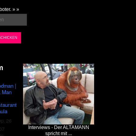
boter. » »
m
odman |
a Man
staurant
ula
ep. 26
Interviews - Der ALTAMANN
07
spricht mit ...
in