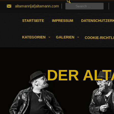
SEARCH
Skip
FOR:
Search
altamann[at]altamann.com
to
for:
content
STARTSEITE
IMPRESSUM
DATENSCHUTZER
KATEGORIEN
GALERIEN
COOKIE-RICHTLI
DER ALT