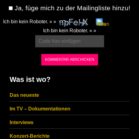
Ja, füge mich zu der Mailingliste hinzu!
Ich bin kein Roboter. » »
Please
Ich bin kein Roboter. » »
enter
the
characters
shown
in
Was ist wo?
the
CAPTCHA
Das neueste
to
Im TV – Dokumentationen
ensure
that
Interviews
you
Konzert-Berichte