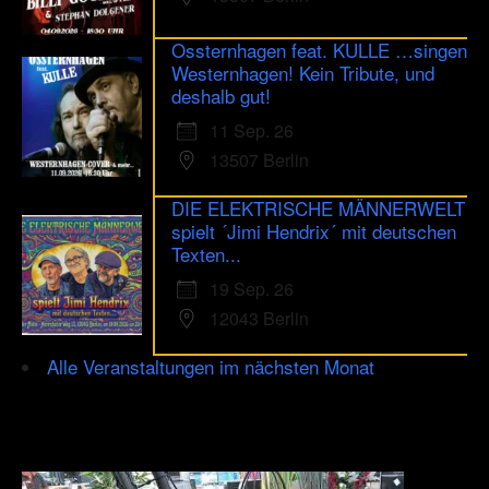
Ossternhagen feat. KULLE …singen
Westernhagen! Kein Tribute, und
deshalb gut!
11 Sep. 26
13507 Berlin
DIE ELEKTRISCHE MÄNNERWELT
spielt ´Jimi Hendrix´ mit deutschen
Texten...
19 Sep. 26
12043 Berlin
Alle Veranstaltungen im nächsten Monat