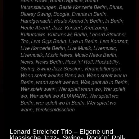
Berlin News
,
Berlin Nightlife
,
Berlin
Veranstaltungen
,
Beste Konzerte Berlin
,
Blues
,
Bluesy Swing
,
Boogie
,
Events in Berlin
,
Handgemacht
,
Heute Abend in Berlin
,
In Berlin
Heute Abend
,
Jazz
,
Konzert
,
Kreuzberg
,
Kulturnews
,
Kulturnews Berlin
,
Lenard Streicher
Trio
,
Live Gigs Berlin
,
Live in Berlin
,
Live Konzert
,
Live Konzerte Berlin
,
Live Musik
,
Livemusic
,
Livemusik
,
Music News
,
Music News Berlin
,
News
,
News Berlin
,
Rock 'n' Roll
,
Rockabilly
,
Swing
,
Swing Jazz Session
,
Veranstaltungen
,
Wann spielt welche Band wo
,
Wann spielt wer in
Berlin
,
wann spielt wer wo
,
Was geht ab in Berlin
,
Wer spielt wann
,
Wer spielt wann wo
,
Wer spielt
wo
,
Wer spielt wo ALTAMANN
,
Wer spielt wo
Berlin
,
wer spielt wo in Berlin
,
Wer spielt wo
wann
,
Yorckschlösschen
Lenard Streicher Trio – Eigene und
klassische Jazz-, Swing-, Rock´n´ Roll-,