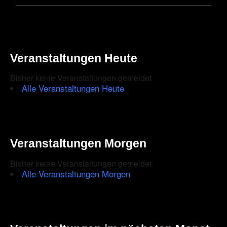
Rettet
die
Clubs
on
Tour
–
Veranstaltungen Heute
der
Film!
Bisher keine Veranstaltungen gemeldet
Alle Veranstaltungen Heute
Veranstaltungen Morgen
Bisher keine Veranstaltungen gemeldet
Alle Veranstaltungen Morgen