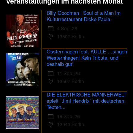
Veranstaltungen im nächsten Monat
Billy Goodman | Soul of a Man im
Kulturrestaurant Dicke Paula
4 Sep. 26
13507 Berlin
Ossternhagen feat. KULLE …singen
Westernhagen! Kein Tribute, und
deshalb gut!
11 Sep. 26
13507 Berlin
DIE ELEKTRISCHE MÄNNERWELT
spielt ´Jimi Hendrix´ mit deutschen
Texten...
19 Sep. 26
12043 Berlin