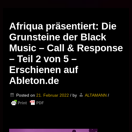
Musik vor Ort – "Support Your Local Hero!"
Afriqua präsentiert: Die
Grunsteine der Black
Music – Call & Response
– Teil 2 von 5 –
Erschienen auf
Ableton.de
Posted on
21. Februar 2022
/
by
ALTAMANN
/