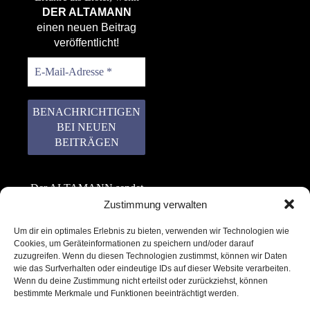
DER ALTAMANN
einen neuen Beitrag
veröffentlicht!
Der ALTAMANN sendet
keinen Spam! Er gibt
Zustimmung verwalten
keine Daten an dritte
Um dir ein optimales Erlebnis zu bieten, verwenden wir Technologien wie
weiter. Erfahre mehr in
Cookies, um Geräteinformationen zu speichern und/oder darauf
unserer
zuzugreifen. Wenn du diesen Technologien zustimmst, können wir Daten
Datenschutzerklärung
.
wie das Surfverhalten oder eindeutige IDs auf dieser Website verarbeiten.
Wenn du deine Zustimmung nicht erteilst oder zurückziehst, können
bestimmte Merkmale und Funktionen beeinträchtigt werden.