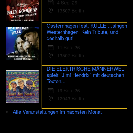
4 Sep. 26
13507 Berlin
Ossternhagen feat. KULLE …singen
Westernhagen! Kein Tribute, und
deshalb gut!
11 Sep. 26
13507 Berlin
DIE ELEKTRISCHE MÄNNERWELT
spielt ´Jimi Hendrix´ mit deutschen
Texten...
19 Sep. 26
12043 Berlin
Alle Veranstaltungen im nächsten Monat