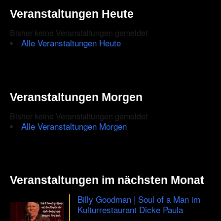
the
Veranstaltungen Heute
CAPTCHA
Bisher keine Veranstaltungen gemeldet
to
Alle Veranstaltungen Heute
ensure
that
you
Veranstaltungen Morgen
are
Bisher keine Veranstaltungen gemeldet
human.
Alle Veranstaltungen Morgen
Veranstaltungen im nächsten Monat
Billy Goodman | Soul of a Man im
Kulturrestaurant Dicke Paula