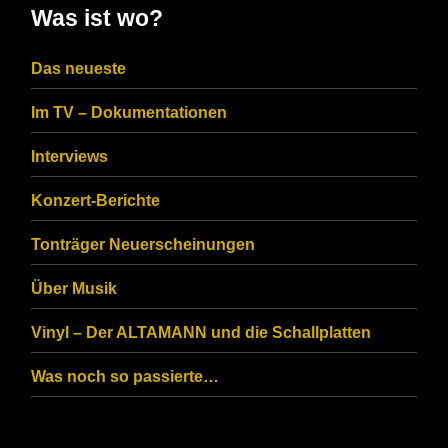
in
Was ist wo?
the
CAPTCHA
Das neueste
to
Im TV – Dokumentationen
ensure
that
Interviews
you
Konzert-Berichte
are
Tonträger Neuerscheinungen
human.
Über Musik
Vinyl – Der ALTAMANN und die Schallplatten
Was noch so passierte…