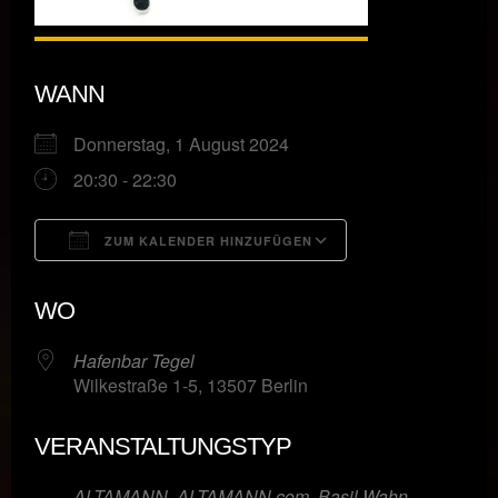
WANN
Donnerstag, 1 August 2024
20:30 - 22:30
ZUM KALENDER HINZUFÜGEN
ICS herunterladen
Google Kalende
WO
Hafenbar Tegel
Wilkestraße 1-5, 13507 Berlin
VERANSTALTUNGSTYP
ALTAMANN
,
ALTAMANN.com
,
Basil Wahn
,