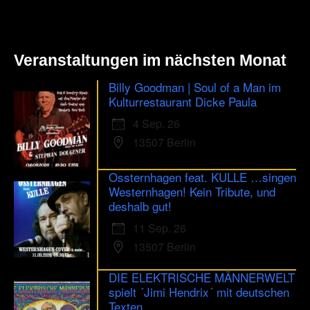
Veranstaltungen im nächsten Monat
Billy Goodman | Soul of a Man im
Kulturrestaurant Dicke Paula
4 Sep. 26
13507 Berlin
Ossternhagen feat. KULLE …singen
Westernhagen! Kein Tribute, und
deshalb gut!
11 Sep. 26
13507 Berlin
DIE ELEKTRISCHE MÄNNERWELT
spielt ´Jimi Hendrix´ mit deutschen
Texten...