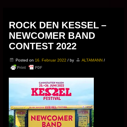
Musik vor Ort – "Support Your Local Hero!"
ROCK DEN KESSEL –
NEWCOMER BAND
CONTEST 2022
Posted on
16. Februar 2022
/
by
ALTAMANN
/