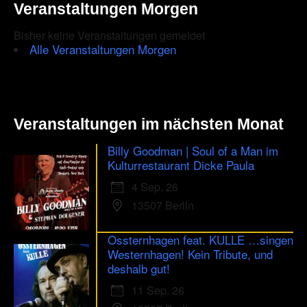
Veranstaltungen Morgen
are
Bisher keine Veranstaltungen gemeldet
human.
Alle Veranstaltungen Morgen
Veranstaltungen im nächsten Monat
Billy Goodman | Soul of a Man im
Kulturrestaurant Dicke Paula
4 Sep. 26
13507 Berlin
Ossternhagen feat. KULLE …singen
Westernhagen! Kein Tribute, und
deshalb gut!
11 Sep. 26