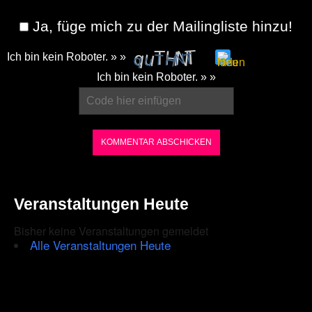
Ja, füge mich zu der Mailingliste hinzu!
Ich bin kein Roboter. » »
Please
Ich bin kein Roboter. » »
enter
the
characters
shown
in
the
Veranstaltungen Heute
CAPTCHA
Bisher keine Veranstaltungen gemeldet
to
Alle Veranstaltungen Heute
ensure
that
you