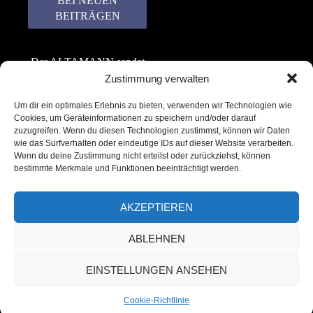
Der ALTAMANN sendet
keinen Spam! Er gibt
Zustimmung verwalten
keine Daten an dritte
Um dir ein optimales Erlebnis zu bieten, verwenden wir Technologien wie
weiter. Erfahre mehr in
Cookies, um Geräteinformationen zu speichern und/oder darauf
unserer
zuzugreifen. Wenn du diesen Technologien zustimmst, können wir Daten
Datenschutzerklärung
.
wie das Surfverhalten oder eindeutige IDs auf dieser Website verarbeiten.
Wenn du deine Zustimmung nicht erteilst oder zurückziehst, können
bestimmte Merkmale und Funktionen beeinträchtigt werden.
AKZEPTIEREN
ABLEHNEN
Copyright © 2022 – 2025 | ALTAMANN.com
EINSTELLUNGEN ANSEHEN
– All Rights Reserved
Cookie-Richtlinie