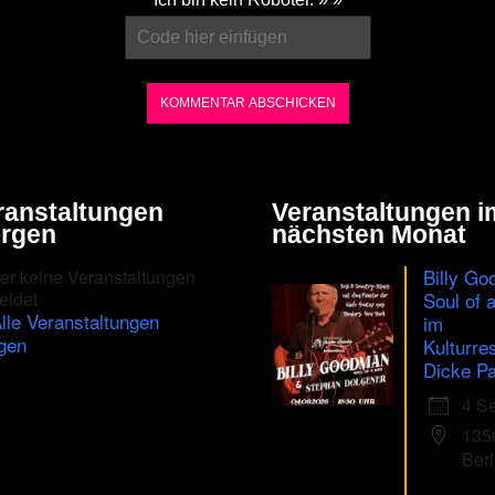
ranstaltungen
Veranstaltungen i
rgen
nächsten Monat
Billy Go
er keine Veranstaltungen
eldet
Soul of 
lle Veranstaltungen
im
gen
Kulturre
Dicke Pa
4 S
135
Berl