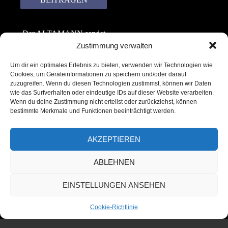
Der ALTAMANN sendet
keinen Spam! Er gibt
Zustimmung verwalten
keine Daten an dritte
Um dir ein optimales Erlebnis zu bieten, verwenden wir Technologien wie
weiter. Erfahre mehr in
Cookies, um Geräteinformationen zu speichern und/oder darauf
unserer
zuzugreifen. Wenn du diesen Technologien zustimmst, können wir Daten
Datenschutzerklärung
.
wie das Surfverhalten oder eindeutige IDs auf dieser Website verarbeiten.
Wenn du deine Zustimmung nicht erteilst oder zurückziehst, können
bestimmte Merkmale und Funktionen beeinträchtigt werden.
AKZEPTIEREN
ABLEHNEN
Copyright © 2022 – 2025 | ALTAMANN.com
EINSTELLUNGEN ANSEHEN
– All Rights Reserved
Cookie-Richtlinie