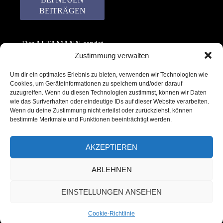
Der ALTAMANN sendet
keinen Spam! Er gibt
Zustimmung verwalten
keine Daten an dritte
Um dir ein optimales Erlebnis zu bieten, verwenden wir Technologien wie
weiter. Erfahre mehr in
Cookies, um Geräteinformationen zu speichern und/oder darauf
unserer
zuzugreifen. Wenn du diesen Technologien zustimmst, können wir Daten
Datenschutzerklärung
.
wie das Surfverhalten oder eindeutige IDs auf dieser Website verarbeiten.
Wenn du deine Zustimmung nicht erteilst oder zurückziehst, können
bestimmte Merkmale und Funktionen beeinträchtigt werden.
AKZEPTIEREN
ABLEHNEN
Copyright © 2022 – 2025 | ALTAMANN.com
EINSTELLUNGEN ANSEHEN
– All Rights Reserved
Cookie-Richtlinie