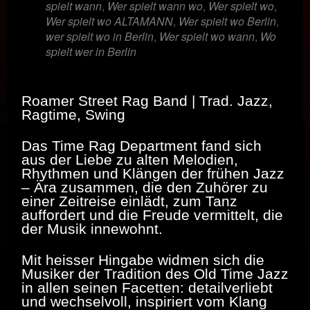
spielt wann
,
Wer spielt wann wo
,
Wer spielt wo
,
Wer spielt wo ALTAMANN
,
Wer spielt wo Berlin
,
wer spielt wo in Berlin
,
Wer spielt wo wann
,
Wo
spielt wer in Berlin
Roamer Street Rag Band | Trad. Jazz,
Ragtime, Swing
Das Time Rag Department fand sich
aus der Liebe zu alten Melodien,
Rhythmen und Klängen der frühen Jazz
– Ära zusammen, die den Zuhörer zu
einer Zeitreise einlädt, zum Tanz
auffordert und die Freude vermittelt, die
der Musik innewohnt.
Mit heisser Hingabe widmen sich die
Musiker der Tradition des Old Time Jazz
in allen seinen Facetten: detailverliebt
und wechselvoll, inspiriert vom Klang