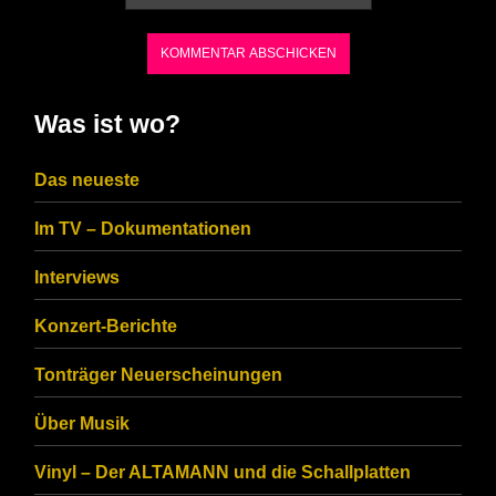
the
characters
shown
in
Was ist wo?
the
CAPTCHA
Das neueste
to
Im TV – Dokumentationen
ensure
that
Interviews
you
Konzert-Berichte
are
Tonträger Neuerscheinungen
human.
Über Musik
Vinyl – Der ALTAMANN und die Schallplatten