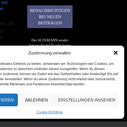
 mit
en
Sep. 26
43
in
Der ALTAMANN sendet
keinen Spam! Er gibt keine
Daten an dritte weiter. Erfahre
Zustimmung verwalten
mehr in unserer
Datenschutzerklärung
.
ptimales Erlebnis zu bieten, verwenden wir Technologien wie Cookies, um
mationen zu speichern und/oder darauf zuzugreifen. Wenn du diesen
 zustimmst, können wir Daten wie das Surfverhalten oder eindeutige IDs auf
te verarbeiten. Wenn du deine Zustimmung nicht erteilst oder zurückziehst,
immte Merkmale und Funktionen beeinträchtigt werden.
TIEREN
ABLEHNEN
EINSTELLUNGEN ANSEHEN
 Reserved
Cookie-Richtlinie