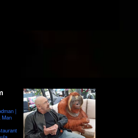
m
odman |
a Man
staurant
ula