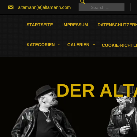
SEARCH
Skip
FOR:
Search
altamann[at]altamann.com
to
for:
content
STARTSEITE
IMPRESSUM
DATENSCHUTZER
KATEGORIEN
GALERIEN
COOKIE-RICHTLI
DER ALT