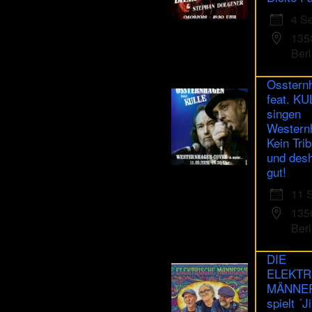
4 S
135
Berl
Osstern
feat. K
singen
Western
Kein Trib
und des
gut!
11 
135
Berl
DIE
ELEKTR
MÄNNE
spielt ´J