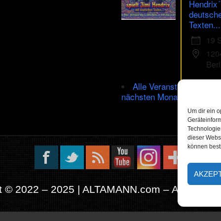
Hendrix´
deutsch
Texten...
19 
120
Berl
Alle Veranstaltungen im
nächsten Monat
Um dir ein o
Geräteinfor
Technologien
dieser Websi
können best
AKZEP
t © 2022 – 2025 | ALTAMANN.com – All Rights