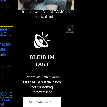
ep. 26
Interviews - Der ALTAMANN
07
spricht mit ...
in
hagen
ULLE …
hagen!
ute,
halb
BLEIB IM
TAKT
Sep. 26
07
Erfahre als Erster, wenn
in
DER ALTAMANN
einen
neuen Beitrag
veröffentlicht!
ISCHE
RWELT
imi