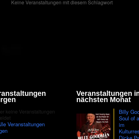
Keine Veranstaltungen mit diesem Schlagwort
ranstaltungen
Veranstaltungen i
rgen
nächsten Monat
Billy Go
er keine Veranstaltungen
eldet
Soul of 
lle Veranstaltungen
im
gen
Kulturre
Dicke Pa