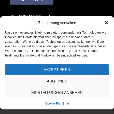
Der ALTAMANN sendet
keinen Spam! Er gibt
Zustimmung verwalten
keine Daten an dritte
Um dir ein optimales Erlebnis zu bieten, verwenden wir Technologien wie
weiter. Erfahre mehr in
Cookies, um Geräteinformationen zu speichern und/oder darauf
unserer
zuzugreifen. Wenn du diesen Technologien zustimmst, können wir Daten
Datenschutzerklärung
.
wie das Surfverhalten oder eindeutige IDs auf dieser Website verarbeiten.
Wenn du deine Zustimmung nicht erteilst oder zurückziehst, können
bestimmte Merkmale und Funktionen beeinträchtigt werden.
AKZEPTIEREN
ABLEHNEN
Copyright © 2022 – 2025 | ALTAMANN.com
EINSTELLUNGEN ANSEHEN
– All Rights Reserved
Cookie-Richtlinie