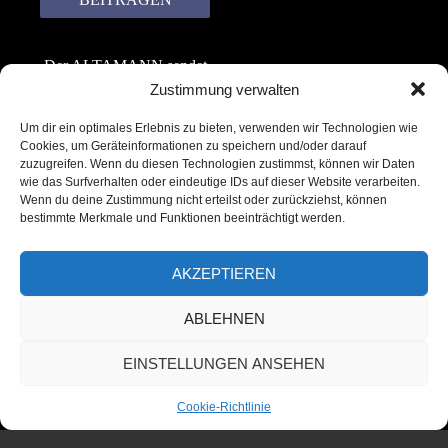
Der ALTAMANN sendet
keinen Spam! Er gibt
Zustimmung verwalten
keine Daten an dritte
Um dir ein optimales Erlebnis zu bieten, verwenden wir Technologien wie
weiter. Erfahre mehr in
Cookies, um Geräteinformationen zu speichern und/oder darauf
unserer
zuzugreifen. Wenn du diesen Technologien zustimmst, können wir Daten
Datenschutzerklärung
.
wie das Surfverhalten oder eindeutige IDs auf dieser Website verarbeiten.
Wenn du deine Zustimmung nicht erteilst oder zurückziehst, können
bestimmte Merkmale und Funktionen beeinträchtigt werden.
AKZEPTIEREN
ABLEHNEN
Copyright © 2022 – 2025 | ALTAMANN.com
EINSTELLUNGEN ANSEHEN
– All Rights Reserved
Cookie-Richtlinie