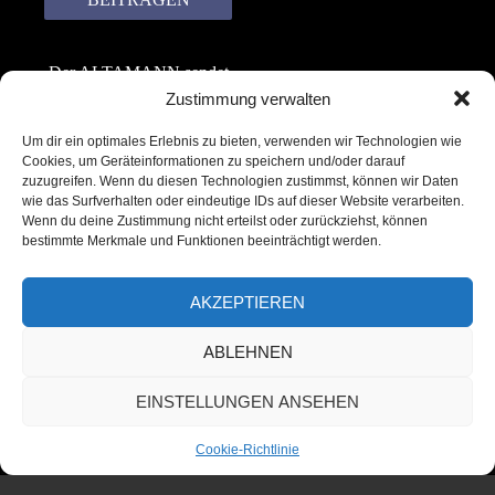
Der ALTAMANN sendet
keinen Spam! Er gibt
Zustimmung verwalten
keine Daten an dritte
Um dir ein optimales Erlebnis zu bieten, verwenden wir Technologien wie
weiter. Erfahre mehr in
Cookies, um Geräteinformationen zu speichern und/oder darauf
unserer
zuzugreifen. Wenn du diesen Technologien zustimmst, können wir Daten
Datenschutzerklärung
.
wie das Surfverhalten oder eindeutige IDs auf dieser Website verarbeiten.
Wenn du deine Zustimmung nicht erteilst oder zurückziehst, können
bestimmte Merkmale und Funktionen beeinträchtigt werden.
AKZEPTIEREN
ABLEHNEN
Copyright © 2022 – 2025 | ALTAMANN.com
EINSTELLUNGEN ANSEHEN
– All Rights Reserved
Cookie-Richtlinie