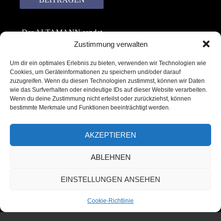
Der ALTAMANN sendet
keinen Spam! Er gibt
Zustimmung verwalten
keine Daten an dritte
Um dir ein optimales Erlebnis zu bieten, verwenden wir Technologien wie
weiter. Erfahre mehr in
Cookies, um Geräteinformationen zu speichern und/oder darauf
unserer
zuzugreifen. Wenn du diesen Technologien zustimmst, können wir Daten
Datenschutzerklärung
.
wie das Surfverhalten oder eindeutige IDs auf dieser Website verarbeiten.
Wenn du deine Zustimmung nicht erteilst oder zurückziehst, können
bestimmte Merkmale und Funktionen beeinträchtigt werden.
AKZEPTIEREN
ABLEHNEN
Copyright © 2022 – 2025 | ALTAMANN.com
EINSTELLUNGEN ANSEHEN
– All Rights Reserved
Cookie-Richtlinie