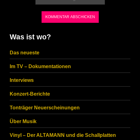
the
characters
shown
in
Was ist wo?
the
CAPTCHA
Das neueste
to
Im TV – Dokumentationen
ensure
that
Interviews
you
Konzert-Berichte
are
Tonträger Neuerscheinungen
human.
Über Musik
Vinyl – Der ALTAMANN und die Schallplatten