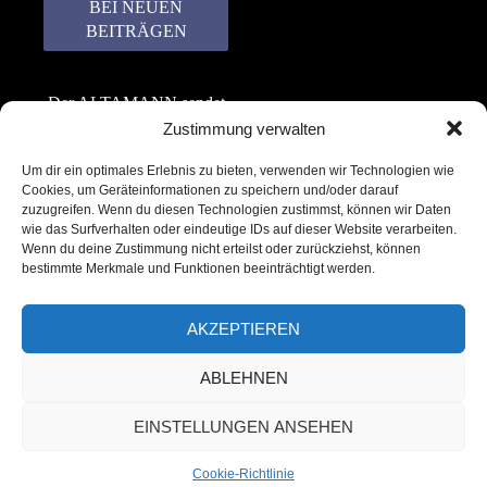
Der ALTAMANN sendet
keinen Spam! Er gibt
Zustimmung verwalten
keine Daten an dritte
Um dir ein optimales Erlebnis zu bieten, verwenden wir Technologien wie
weiter. Erfahre mehr in
Cookies, um Geräteinformationen zu speichern und/oder darauf
unserer
zuzugreifen. Wenn du diesen Technologien zustimmst, können wir Daten
Datenschutzerklärung
.
wie das Surfverhalten oder eindeutige IDs auf dieser Website verarbeiten.
Wenn du deine Zustimmung nicht erteilst oder zurückziehst, können
bestimmte Merkmale und Funktionen beeinträchtigt werden.
AKZEPTIEREN
ABLEHNEN
Copyright © 2022 – 2025 | ALTAMANN.com
EINSTELLUNGEN ANSEHEN
– All Rights Reserved
Cookie-Richtlinie