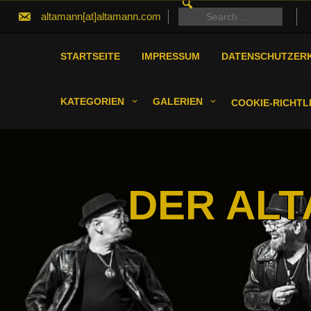
SEARCH
Skip
FOR:
Search
altamann[at]altamann.com
to
for:
content
STARTSEITE
IMPRESSUM
DATENSCHUTZER
KATEGORIEN
GALERIEN
COOKIE-RICHTLI
DER ALT