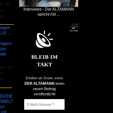
ep. 26
Interviews - Der ALTAMANN
07
spricht mit ...
in
hagen
ULLE …
hagen!
ute,
halb
BLEIB IM
TAKT
Sep. 26
07
Erfahre als Erster, wenn
in
DER ALTAMANN
einen
neuen Beitrag
veröffentlicht!
ISCHE
RWELT
imi
 mit