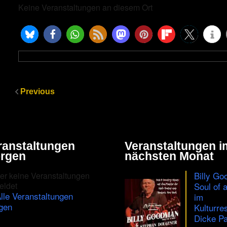
Keine Veranstaltungen an diesem Ort
Previous
ranstaltungen
Veranstaltungen i
rgen
nächsten Monat
Billy Go
er keine Veranstaltungen
eldet
Soul of 
lle Veranstaltungen
im
gen
Kulturre
Dicke Pa