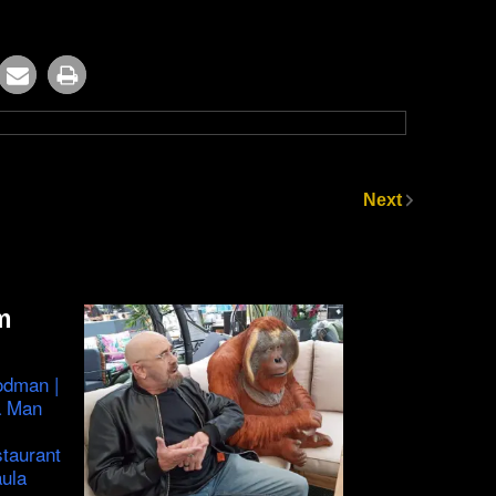
Next
m
odman |
a Man
staurant
ula