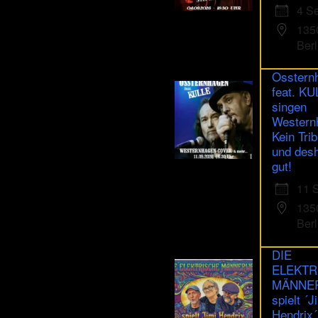
4 S
135
Berl
Osstern
feat. K
singen
Western
Kein Trib
und des
gut!
11 
135
Berl
DIE
ELEKTR
MÄNNE
spielt ´J
Hendrix´