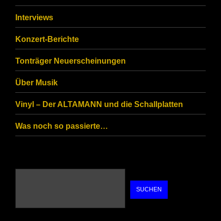
ensure
that
Interviews
you
Konzert-Berichte
are
Tonträger Neuerscheinungen
human.
Über Musik
Vinyl – Der ALTAMANN und die Schallplatten
Was noch so passierte…
SUCHEN