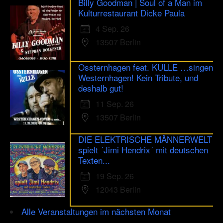
Billy Goodman | Soul of a Man im
Kulturrestaurant Dicke Paula
4 Sep. 26
13507 Berlin
Ossternhagen feat. KULLE …singen
Westernhagen! Kein Tribute, und
deshalb gut!
11 Sep. 26
13507 Berlin
DIE ELEKTRISCHE MÄNNERWELT
spielt ´Jimi Hendrix´ mit deutschen
Texten...
19 Sep. 26
12043 Berlin
Alle Veranstaltungen im nächsten Monat