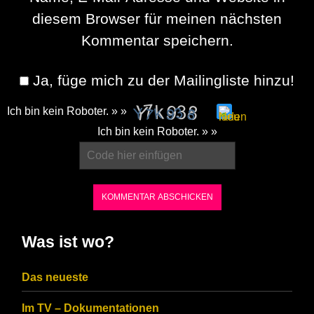
diesem Browser für meinen nächsten
Kommentar speichern.
Ja, füge mich zu der Mailingliste hinzu!
Ich bin kein Roboter. » »
Please
Ich bin kein Roboter. » »
enter
the
characters
shown
in
Was ist wo?
the
CAPTCHA
Das neueste
to
Im TV – Dokumentationen