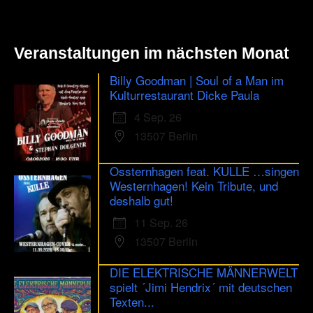
Veranstaltungen im nächsten Monat
Billy Goodman | Soul of a Man im
Kulturrestaurant Dicke Paula
4 Sep. 26
13507 Berlin
Ossternhagen feat. KULLE …singen
Westernhagen! Kein Tribute, und
deshalb gut!
11 Sep. 26
13507 Berlin
DIE ELEKTRISCHE MÄNNERWELT
spielt ´Jimi Hendrix´ mit deutschen
Texten...