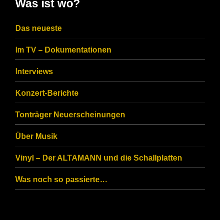
Was ist wo?
the
CAPTCHA
Das neueste
to
Im TV – Dokumentationen
ensure
that
Interviews
you
Konzert-Berichte
are
Tonträger Neuerscheinungen
human.
Über Musik
Vinyl – Der ALTAMANN und die Schallplatten
Was noch so passierte…