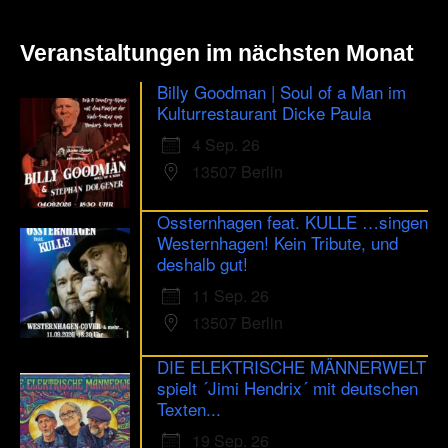
Veranstaltungen im nächsten Monat
Billy Goodman | Soul of a Man im
Kulturrestaurant Dicke Paula
4 Sep. 26
13507 Berlin
Ossternhagen feat. KULLE …singen
Westernhagen! Kein Tribute, und
deshalb gut!
11 Sep. 26
13507 Berlin
DIE ELEKTRISCHE MÄNNERWELT
spielt ´Jimi Hendrix´ mit deutschen
Texten...
19 Sep. 26