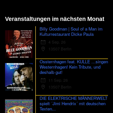
Veranstaltungen im nächsten Monat
Billy Goodman | Soul of a Man im
Kulturrestaurant Dicke Paula
4 Sep. 26
13507 Berlin
Ossternhagen feat. KULLE …singen
Westernhagen! Kein Tribute, und
deshalb gut!
11 Sep. 26
13507 Berlin
DIE ELEKTRISCHE MÄNNERWELT
spielt ´Jimi Hendrix´ mit deutschen
Texten...