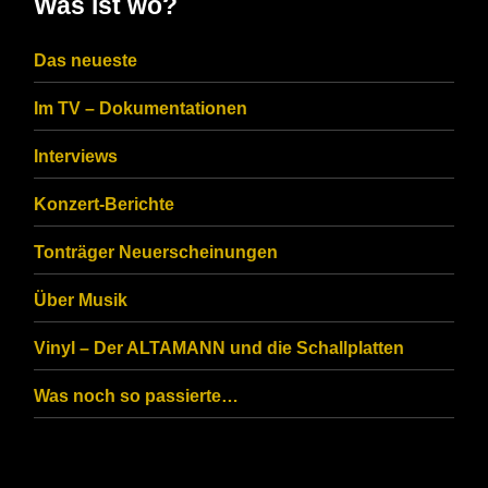
Was ist wo?
the
CAPTCHA
Das neueste
to
Im TV – Dokumentationen
ensure
that
Interviews
you
Konzert-Berichte
are
Tonträger Neuerscheinungen
human.
Über Musik
Vinyl – Der ALTAMANN und die Schallplatten
Was noch so passierte…