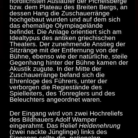
nördlichsten Ausläufer der Pichelsberge
bzw. dem Plateau des Breiten Bergs, an
dessen Hang die Zuschauerränge
hochgebaut wurden und auf dem sich
das ehemalige Olympiagelände
befindet. Die Anlage orientiert sich am
Idealtypus des antiken griechischen
Theaters. Der zunehmende Anstieg der
Sitzränge mit der Entfernung von der
Bühne, ebenso wie der natürliche, steile
Gegenhang hinter der Bühne kamen der
Akustik zugute. In der Mitte der
Zuschauerränge befand sich die
Ehrenloge des Führers, unter der
verborgen die Regiestände des
Spielleiters, des Tonreglers und des
Beleuchters angeordnet waren.
Der Eingang wird von zwei Hochreliefs
des Bildhauers Adolf Wamper
eingerahmt. Das Relief
Heldenehrung
(zwei nackte Jünglinge) links des
Eingangs sollte die „nationalen