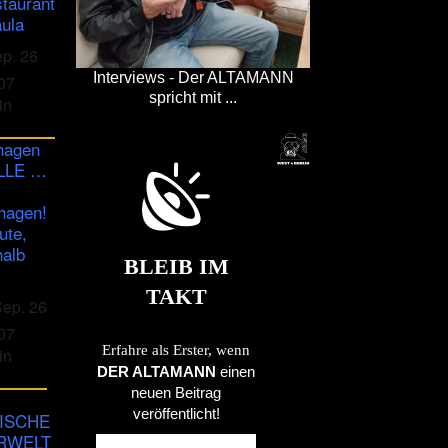
staurant
ula
ep. 26
Interviews - Der ALTAMANN
07
spricht mit ...
in
hagen
ULLE …
hagen!
ute,
halb
BLEIB IM
TAKT
Sep. 26
07
Erfahre als Erster, wenn
in
DER ALTAMANN
einen
neuen Beitrag
veröffentlicht!
ISCHE
RWELT