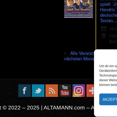
spielt ´J
Hendrix´
deutsch
Texten...
19 
120
Berl
Alle Veranstaltungen im
nächsten Monat
Um dir ein o
Geräteinfor
Technologien
dieser Websi
können best
AKZEP
t © 2022 – 2025 | ALTAMANN.com – All Rights