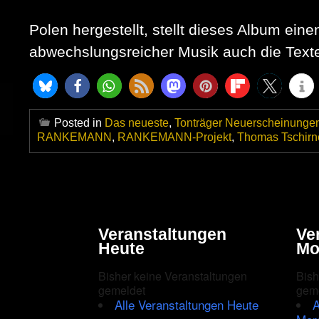
Polen hergestellt, stellt dieses Album ei
abwechslungsreicher Musik auch die Texte 
Posted in
Das neueste
,
Tonträger Neuerscheinunge
RANKEMANN
,
RANKEMANN-Projekt
,
Thomas Tschirn
Veranstaltungen
Ve
Heute
Mo
Bisher keine Veranstaltungen
Bish
gemeldet
gem
Alle Veranstaltungen Heute
A