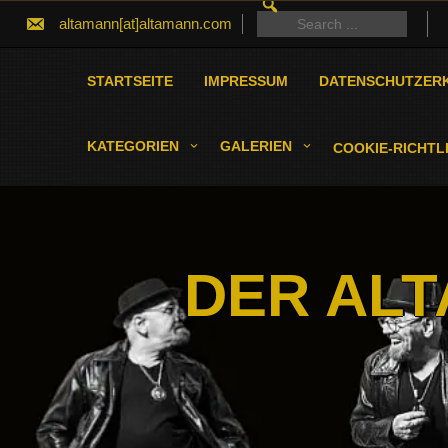
SEARCH
Skip
FOR:
Search
altamann[at]altamann.com
to
for:
content
STARTSEITE
IMPRESSUM
DATENSCHUTZER
KATEGORIEN
GALERIEN
COOKIE-RICHTLI
DER ALT