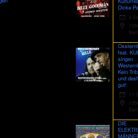
gen
Kulturre
Dicke Pa
4 S
135
Berl
Osstern
feat. K
singen
Western
Kein Trib
und des
gut!
11 
135
Berl
DIE
ELEKTR
MÄNNE