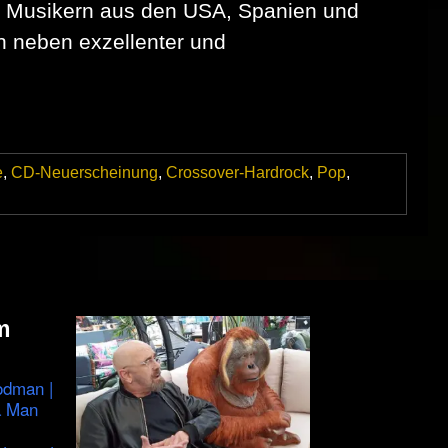
 Musikern aus den USA, Spanien und
n neben exzellenter und
e
,
CD-Neuerscheinung
,
Crossover-Hardrock
,
Pop
,
on
RANKEMANN
präsentieren
ihr
Debut-
Album
„Sucht“
m
odman |
a Man