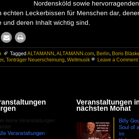
Nordensköld sowie hervorragenden
nen echten Leckerbissen für Menschen dar, dene
und deren Inhalt wichtig sind.
n
Tagged
ALTAMANN
,
ALTAMANN.com
,
Berlin
,
Boris Bläsk
er
,
Tonträger Neuerscheinung
,
Weltmusik
Leave a Comment
ranstaltungen
Veranstaltungen i
rgen
nächsten Monat
Billy Go
er keine Veranstaltungen
eldet
Soul of 
lle Veranstaltungen
im