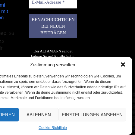
imi
 mit
en
Sep. 26
43
in
Der ALTAMANN sendet
keinen Spam! Er gibt keine
Daten an dritte weiter. Erfahre
Zustimmung verwalten
mehr in unserer
Datenschutzerklärung
.
ptimales Erlebnis zu bieten, verwenden wir Technologien wie Cookies, um
mationen zu speichern und/oder darauf zuzugreifen. Wenn du diesen
 zustimmst, können wir Daten wie das Surfverhalten oder eindeutige IDs auf
te verarbeiten. Wenn du deine Zustimmung nicht erteilst oder zurückziehst,
immte Merkmale und Funktionen beeinträchtigt werden.
TIEREN
ABLEHNEN
EINSTELLUNGEN ANSEHEN
 Reserved
Cookie-Richtlinie