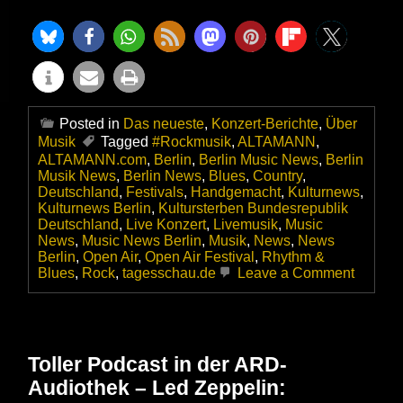
Posted in
Das neueste
,
Konzert-Berichte
,
Über
Musik
Tagged
#Rockmusik
,
ALTAMANN
,
ALTAMANN.com
,
Berlin
,
Berlin Music News
,
Berlin
Musik News
,
Berlin News
,
Blues
,
Country
,
Deutschland
,
Festivals
,
Handgemacht
,
Kulturnews
,
Kulturnews Berlin
,
Kultursterben Bundesrepublik
Deutschland
,
Live Konzert
,
Livemusik
,
Music
News
,
Music News Berlin
,
Musik
,
News
,
News
Berlin
,
Open Air
,
Open Air Festival
,
Rhythm &
on
Blues
,
Rock
,
tagesschau.de
Leave a Comment
Ausverk
oder
Auslauf
–
Für
Toller Podcast in der ARD-
Festiva
Audiothek – Led Zeppelin:
sind
die