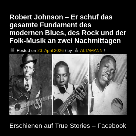
Beaker
Trio
zweimal
Robert Johnson – Er schuf das
in
gesamte Fundament des
Top-
Form
modernen Blues, des Rock und der
im
Folk-Musik an zwei Nachmittagen
Kulturres
Dicke
Posted on
23. April 2026
/
by
ALTAMANN
/
Paula,
Berlin
Erschienen auf True Stories – Facebook