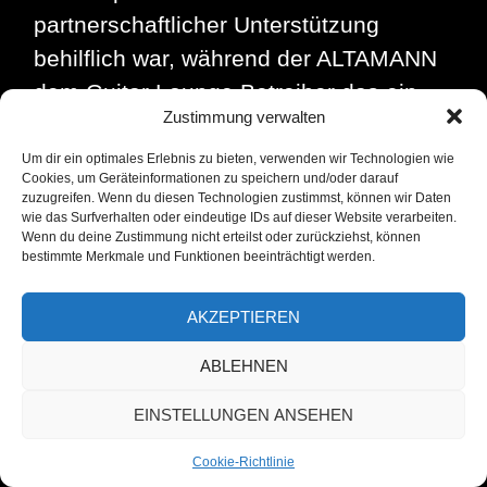
partnerschaftlicher Unterstützung
behilflich war, während der ALTAMANN
dem Guitar Lounge Betreiber das ein
Zustimmung verwalten
oder andere Loch in den Bauch gefragt
hat.
Um dir ein optimales Erlebnis zu bieten, verwenden wir Technologien wie
Cookies, um Geräteinformationen zu speichern und/oder darauf
zuzugreifen. Wenn du diesen Technologien zustimmst, können wir Daten
wie das Surfverhalten oder eindeutige IDs auf dieser Website verarbeiten.
Wenn du deine Zustimmung nicht erteilst oder zurückziehst, können
bestimmte Merkmale und Funktionen beeinträchtigt werden.
AKZEPTIEREN
Posted in
Das neueste
,
Über Musik
,
Was noch
so passierte...
Tagged
ALTAMANN
,
ALTAMANN.com
,
An- und Verkauf von
ABLEHNEN
Musikinstrumenten
,
Bennie Kriesel
,
Berlin
,
Bühnenequipment
,
Gitarrenunterricht
,
EINSTELLUNGEN ANSEHEN
Gitarrenwerkstatt
,
Guitar Lounge Berlin
,
Handgemacht
,
Instrumente
,
Instrumentenhandel
,
Kulturcáfe
,
Künstlervermittlung
,
Live Konzert
,
Cookie-Richtlinie
Livemusik
,
Musik Fachgeschäft
,
Musikalien