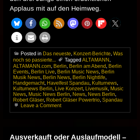
Applaus mit auf den Heimweg.
Posted in
Das neueste
,
Konzert-Berichte
,
Was
noch so passierte...
Tagged
ALTAMANN
,
ALTAMANN.com
,
Berlin
,
Berlin am Abend
,
Berlin
Events
,
Berlin Live
,
Berlin Music News
,
Berlin
Musik News
,
Berlin News
,
Berlin Nightlife
,
Handgemacht
,
Havelfest Spandau
,
Kulturnews
,
Kulturnews Berlin
,
Live Konzert
,
Livemusik
,
Music
News
,
Music News Berlin
,
News
,
News Berlin
,
Robert Gläser
,
Robert Gläser Powertrio
,
Spandau
on
Leave a Comment
Tief
im
Westen
ist
es
Ausverkauft oder Auslaufmodell –
manchmal