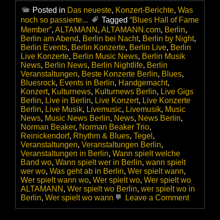
Posted in
Das neueste
,
Konzert-Berichte
,
Was
noch so passierte...
Tagged
“Blues Hall of Fame
Member”
,
ALTAMANN
,
ALTAMANN.com
,
Berlin
,
Berlin am Abend
,
Berlin bei Nacht
,
Berlin by Night
,
Berlin Events
,
Berlin Konzerte
,
Berlin Live
,
Berlin
Live Konzerte
,
Berlin Music News
,
Berlin Musik
News
,
Berlin News
,
Berlin Nightlife
,
Berlin
Veranstaltungen
,
Beste Konzerte Berlin
,
Blues
,
Bluesrock
,
Events in Berlin
,
Handgemacht
,
Konzert
,
Kulturnews
,
Kulturnews Berlin
,
Live Gigs
Berlin
,
Live in Berlin
,
Live Konzert
,
Live Konzerte
Berlin
,
Live Musik
,
Livemusic
,
Livemusik
,
Music
News
,
Music News Berlin
,
News
,
News Berlin
,
Norman Beaker
,
Norman Beaker Trio
,
Reinickendorf
,
Rhythm & Blues
,
Tegel
,
Veranstaltungen
,
Veranstaltungen Berlin
,
Veranstaltungen in Berlin
,
Wann spielt welche
Band wo
,
Wann spielt wer in Berlin
,
wann spielt
wer wo
,
Was geht ab in Berlin
,
Wer spielt wann
,
Wer spielt wann wo
,
Wer spielt wo
,
Wer spielt wo
ALTAMANN
,
Wer spielt wo Berlin
,
wer spielt wo in
on
Berlin
,
Wer spielt wo wann
Leave a Comment
Das
Norman