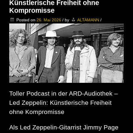
Künstlerische Freiheit ohne
fetten
Kompromisse
Jahre
vorbei
Posted on
26. Mai 2026
/
by
ALTAMANN
/
Toller Podcast in der ARD-Audiothek –
Led Zeppelin: Künstlerische Freiheit
ohne Kompromisse
Als Led Zeppelin-Gitarrist Jimmy Page