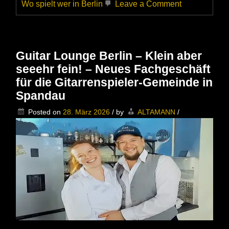
on
Wo spielt wer in Berlin
Leave a Comment
Billy
Goodman
feat.
Stephan
Dolgener
Guitar Lounge Berlin – Klein aber
live
seeehr fein! – Neues Fachgeschäft
im
SWART
für die Gitarrenspieler-Gemeinde in
Spandau
Posted on
28. März 2026
/
by
ALTAMANN
/