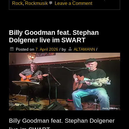
on
Rock
,
Rockmusik
Leave a Comment
Robert
Johnson
–
Er
schuf
Billy Goodman feat. Stephan
das
Dolgener live im SWART
gesamte
Fundament
Posted on
7. April 2026
/
by
ALTAMANN
/
des
modernen
Blues,
des
Rock
und
der
Folk-
Musik
an
zwei
Nachmittagen
Billy Goodman feat. Stephan Dolgener