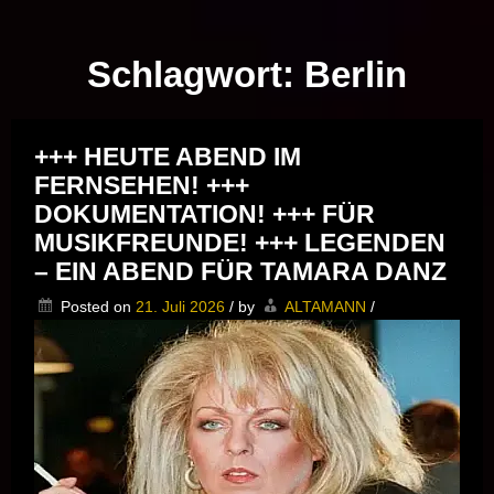
Musik vor Ort – "Support Your Local Hero!"
Schlagwort:
Berlin
+++ HEUTE ABEND IM
FERNSEHEN! +++
DOKUMENTATION! +++ FÜR
MUSIKFREUNDE! +++ LEGENDEN
– EIN ABEND FÜR TAMARA DANZ
Posted on
21. Juli 2026
/
by
ALTAMANN
/