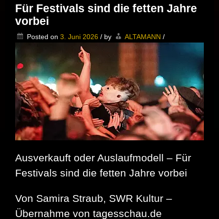
Für Festivals sind die fetten Jahre
ganz
anders
vorbei
–
Das
Posted on
3. Juni 2026
/
by
ALTAMANN
/
Robert
Gläser
Powertrio
rockt
das
Spandauer
Havelfest
2026
Ausverkauft oder Auslaufmodell – Für
Festivals sind die fetten Jahre vorbei
Von Samira Straub, SWR Kultur –
Übernahme von tagesschau.de