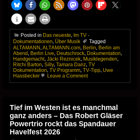
Posted in
Das neueste
,
Im TV -
Dokumentationen
,
Über Musik
Tagged
ALTAMANN
,
ALTAMANN.com
,
Berlin
,
Berlin am
Abend
,
Berlin Live
,
Deutschrock
,
Dokumentation
,
Handgemacht
,
Jäcki Reznicek
,
Musiklegenden
,
Ritchi Barton
,
Silly
,
Tamara Danz
,
TV
Dokumentation
,
TV Programm
,
TV-Tipp
,
Uwe
on
Hassbecker
Leave a Comment
+++
HEUTE
ABEND
IM
FERNSEHEN!
Tief im Westen ist es manchmal
+++
ganz anders – Das Robert Gläser
DOKUMENTATION!
+++
Powertrio rockt das Spandauer
FÜR
Havelfest 2026
MUSIKFREUNDE!
+++