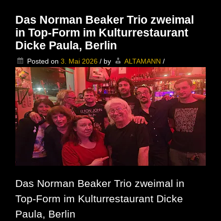
der
ARD-
Das Norman Beaker Trio zweimal
Audiothek
in Top-Form im Kulturrestaurant
–
Led
Dicke Paula, Berlin
Zeppelin:
Künstlerische
Posted on
3. Mai 2026
/
by
ALTAMANN
/
Freiheit
ohne
Kompromisse
Das Norman Beaker Trio zweimal in
Top-Form im Kulturrestaurant Dicke
Paula, Berlin