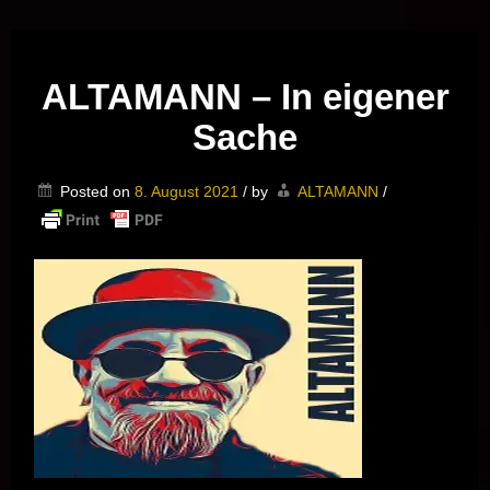
Musik vor Ort – "Support Your Local Hero!"
ALTAMANN – In eigener
Sache
Posted on
8. August 2021
/
by
ALTAMANN
/