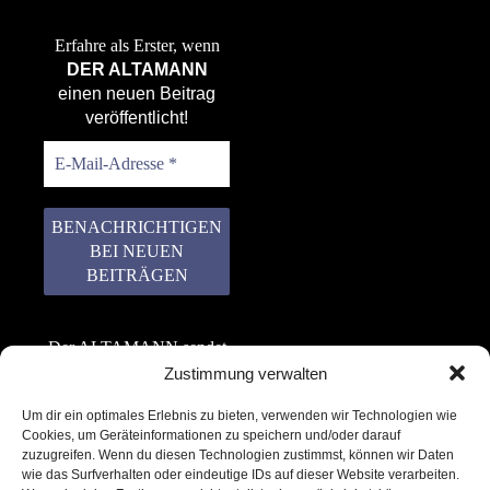
Erfahre als Erster, wenn
DER ALTAMANN
einen neuen Beitrag
veröffentlicht!
Der ALTAMANN sendet
keinen Spam! Er gibt
Zustimmung verwalten
keine Daten an dritte
Um dir ein optimales Erlebnis zu bieten, verwenden wir Technologien wie
weiter. Erfahre mehr in
Cookies, um Geräteinformationen zu speichern und/oder darauf
unserer
zuzugreifen. Wenn du diesen Technologien zustimmst, können wir Daten
Datenschutzerklärung
.
wie das Surfverhalten oder eindeutige IDs auf dieser Website verarbeiten.