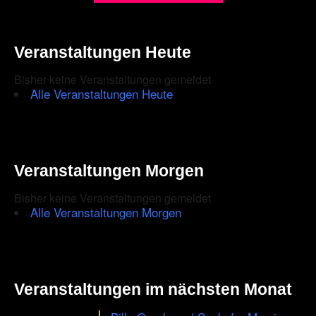
shown
in
the
Veranstaltungen Heute
CAPTCHA
Bisher keine Veranstaltungen gemeldet
to
Alle Veranstaltungen Heute
ensure
that
you
Veranstaltungen Morgen
are
Bisher keine Veranstaltungen gemeldet
human.
Alle Veranstaltungen Morgen
Veranstaltungen im nächsten Monat