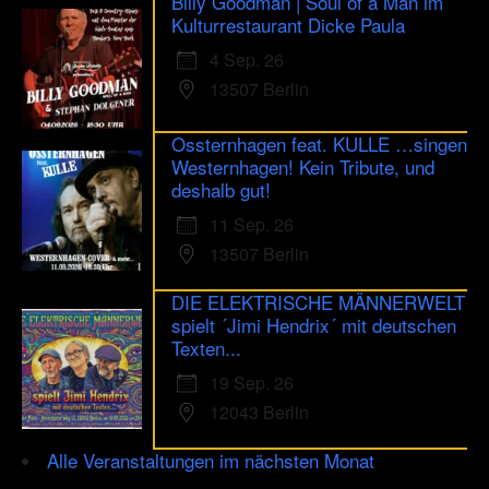
Billy Goodman | Soul of a Man im
Kulturrestaurant Dicke Paula
4 Sep. 26
13507 Berlin
Ossternhagen feat. KULLE …singen
Westernhagen! Kein Tribute, und
deshalb gut!
11 Sep. 26
13507 Berlin
DIE ELEKTRISCHE MÄNNERWELT
spielt ´Jimi Hendrix´ mit deutschen
Texten...
19 Sep. 26
12043 Berlin
Alle Veranstaltungen im nächsten Monat