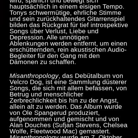
wird, spärlich und bewegt sich
hauptsächlich in einem eisigen Tempo.
Tonys schwermütige, ehrliche Stimme
und sein zurückhaltendes Gitarrenspiel
bilden das Rückgrat für tief introspektive
Songs über Verlust, Liebe und
Depression. Alle unnötigen
Ablenkungen werden entfernt, um einen
erschütternden, rein akustischen Audio-
Begleiter für den Gang mit den
Dämonen zu schaffen.
Misanthropology
, das Debütalbum von
Velcro Dog, ist eine Sammlung düsterer
Songs, die sich mit allem befassen, von
Betrug und menschlicher
Zerbrechlichkeit bis hin zu der Angst,
allein alt zu werden. Das Album wurde
von Ole Spangerud produziert,
aufgenommen und gemischt und von
Alan Douches (Sufjan Stevens, Chelsea
Wolfe, Fleetwood Mac) gemastert.
Misanthropology
wurde am 7. Oktober