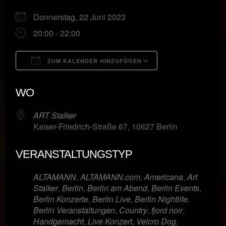
Donnerstag, 22 Juni 2023
20:00 - 22:00
ZUM KALENDER HINZUFÜGEN
ICS herunterladen
Google Kalende
WO
ART Stalker
Kaiser-Friedrich-Straße 67, 10627 Berlin
VERANSTALTUNGSTYP
ALTAMANN
,
ALTAMANN.com
,
Americana
,
Art
Stalker
,
Berlin
,
Berlin am Abend
,
Berlin Events
,
Berlin Konzerte
,
Berlin Live
,
Berlin Nightlife
,
Berlin Veranstaltungen
,
Country
,
fjord noir
,
Handgemacht
,
Live Konzert
,
Velcro Dog
,