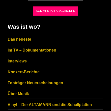
the
characters
shown
in
Was ist wo?
the
CAPTCHA
Das neueste
to
Im TV – Dokumentationen
ensure
that
Interviews
you
Konzert-Berichte
are
Tonträger Neuerscheinungen
human.
Über Musik
Vinyl – Der ALTAMANN und die Schallplatten