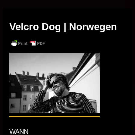
Musik vor Ort – "Support Your Local Hero!"
Velcro Dog | Norwegen
WANN