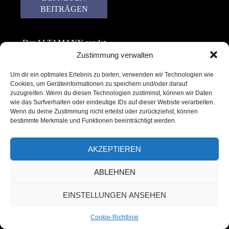
Der ALTAMANN sendet
keinen Spam! Er gibt
Zustimmung verwalten
keine Daten an dritte
Um dir ein optimales Erlebnis zu bieten, verwenden wir Technologien wie
weiter. Erfahre mehr in
Cookies, um Geräteinformationen zu speichern und/oder darauf
unserer
zuzugreifen. Wenn du diesen Technologien zustimmst, können wir Daten
Datenschutzerklärung
.
wie das Surfverhalten oder eindeutige IDs auf dieser Website verarbeiten.
Wenn du deine Zustimmung nicht erteilst oder zurückziehst, können
bestimmte Merkmale und Funktionen beeinträchtigt werden.
AKZEPTIEREN
ABLEHNEN
Copyright © 2022 – 2025 | ALTAMANN.com
EINSTELLUNGEN ANSEHEN
– All Rights Reserved
Cookie-Richtlinie