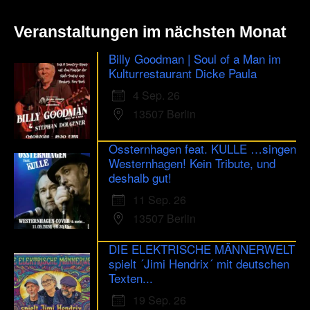
Veranstaltungen im nächsten Monat
Billy Goodman | Soul of a Man im
Kulturrestaurant Dicke Paula
4 Sep. 26
13507 Berlin
Ossternhagen feat. KULLE …singen
Westernhagen! Kein Tribute, und
deshalb gut!
11 Sep. 26
13507 Berlin
DIE ELEKTRISCHE MÄNNERWELT
spielt ´Jimi Hendrix´ mit deutschen
Texten...
19 Sep. 26