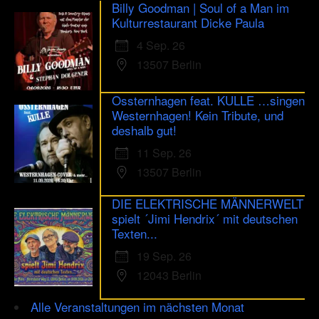
Billy Goodman | Soul of a Man im
Kulturrestaurant Dicke Paula
4 Sep. 26
13507 Berlin
Ossternhagen feat. KULLE …singen
Westernhagen! Kein Tribute, und
deshalb gut!
11 Sep. 26
13507 Berlin
DIE ELEKTRISCHE MÄNNERWELT
spielt ´Jimi Hendrix´ mit deutschen
Texten...
19 Sep. 26
12043 Berlin
Alle Veranstaltungen im nächsten Monat