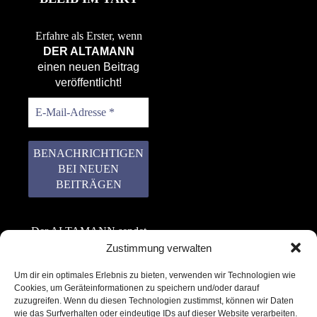
Erfahre als Erster, wenn
DER ALTAMANN
einen neuen Beitrag
veröffentlicht!
Der ALTAMANN sendet
keinen Spam! Er gibt
Zustimmung verwalten
keine Daten an dritte
Um dir ein optimales Erlebnis zu bieten, verwenden wir Technologien wie
weiter. Erfahre mehr in
Cookies, um Geräteinformationen zu speichern und/oder darauf
unserer
zuzugreifen. Wenn du diesen Technologien zustimmst, können wir Daten
Datenschutzerklärung
.
wie das Surfverhalten oder eindeutige IDs auf dieser Website verarbeiten.