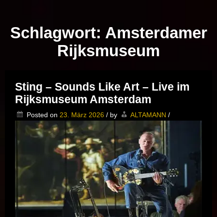
Musik vor Ort – "Support Your Local Hero!"
Schlagwort:
Amsterdamer
Rijksmuseum
Sting – Sounds Like Art – Live im
Rijksmuseum Amsterdam
Posted on
23. März 2026
/
by
ALTAMANN
/