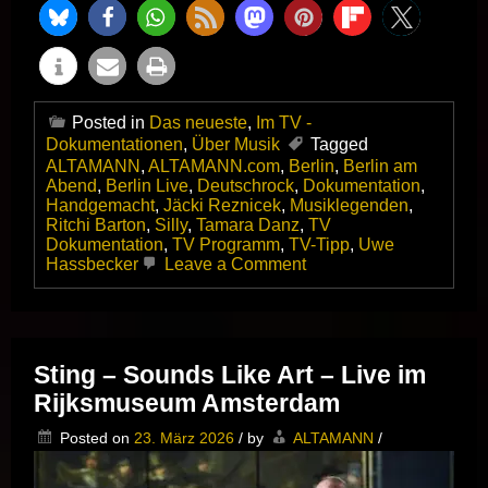
Posted in
Das neueste
,
Im TV -
Dokumentationen
,
Über Musik
Tagged
ALTAMANN
,
ALTAMANN.com
,
Berlin
,
Berlin am
Abend
,
Berlin Live
,
Deutschrock
,
Dokumentation
,
Handgemacht
,
Jäcki Reznicek
,
Musiklegenden
,
Ritchi Barton
,
Silly
,
Tamara Danz
,
TV
Dokumentation
,
TV Programm
,
TV-Tipp
,
Uwe
on
Hassbecker
Leave a Comment
+++
HEUTE
ABEND
IM
FERNSEHEN!
Sting – Sounds Like Art – Live im
+++
Rijksmuseum Amsterdam
DOKUMENTATION!
+++
Posted on
23. März 2026
/
by
ALTAMANN
/
FÜR
MUSIKFREUNDE!
+++