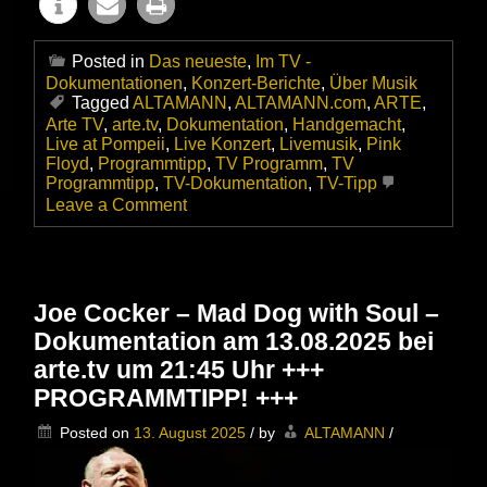
Posted in
Das neueste
,
Im TV -
Dokumentationen
,
Konzert-Berichte
,
Über Musik
Tagged
ALTAMANN
,
ALTAMANN.com
,
ARTE
,
Arte TV
,
arte.tv
,
Dokumentation
,
Handgemacht
,
Live at Pompeii
,
Live Konzert
,
Livemusik
,
Pink
Floyd
,
Programmtipp
,
TV Programm
,
TV
Programmtipp
,
TV-Dokumentation
,
TV-Tipp
on
Leave a Comment
Pink
Floyd
Live
at
Pompeii
Joe Cocker – Mad Dog with Soul –
–
Dokumentation am 13.08.2025 bei
Remastered
2025
arte.tv um 21:45 Uhr +++
–
PROGRAMMTIPP! +++
Bis
zum
Posted on
13. August 2025
/
by
ALTAMANN
/
09.
Oktober
in