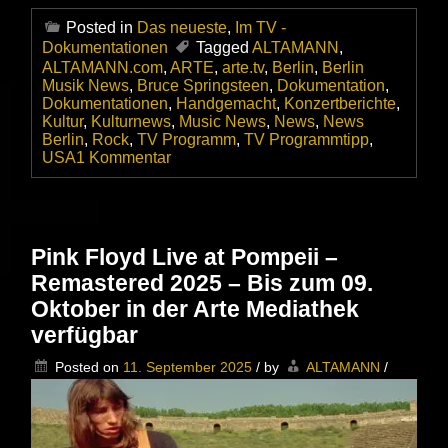
Posted in
Das neueste
,
Im TV -
Dokumentationen
Tagged
ALTAMANN
,
ALTAMANN.com
,
ARTE
,
arte.tv
,
Berlin
,
Berlin
Musik News
,
Bruce Springsteen
,
Dokumentation
,
Dokumentationen
,
Handgemacht
,
Konzertberichte
,
Kultur
,
Kulturnews
,
Music News
,
News
,
News
Berlin
,
Rock
,
TV Programm
,
TV Programmtipp
,
zu
USA
1 Kommentar
Bruce
Springsteen,
der
amerikanische
Freund
Pink Floyd Live at Pompeii –
–
Remastered 2025 – Bis zum 09.
Dokumentation
auf
Oktober in der Arte Mediathek
arte.tv
verfügbar
Posted on
11. September 2025
/
by
ALTAMANN
/