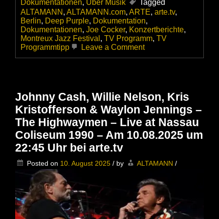
Dokumentationen
,
Über Musik
Tagged
ALTAMANN
,
ALTAMANN.com
,
ARTE
,
arte.tv
,
Berlin
,
Deep Purple
,
Dokumentation
,
Dokumentationen
,
Joe Cocker
,
Konzertberichte
,
Montreux Jazz Festival
,
TV Programm
,
TV
on
Programmtipp
Leave a Comment
Joe
Cocker
–
Mad
Dog
Johnny Cash, Willie Nelson, Kris
with
Kristofferson & Waylon Jennings –
Soul
–
The Highwaymen – Live at Nassau
Dokumentation
Coliseum 1990 – Am 10.08.2025 um
am
13.08.2025
22:45 Uhr bei arte.tv
bei
arte.tv
Posted on
10. August 2025
/
by
ALTAMANN
/
um
21:45
Uhr
+++
PROGRAMMTIPP!
+++