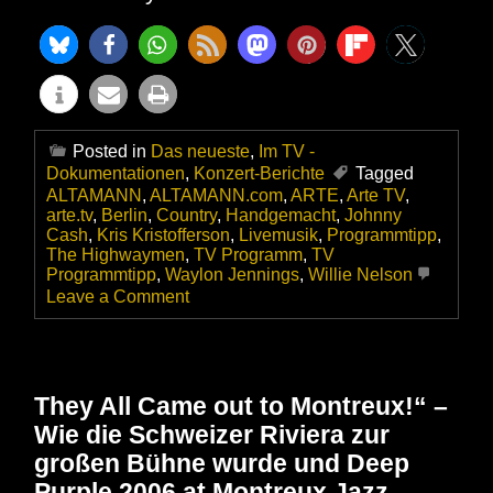
Posted in
Das neueste
,
Im TV -
Dokumentationen
,
Konzert-Berichte
Tagged
ALTAMANN
,
ALTAMANN.com
,
ARTE
,
Arte TV
,
arte.tv
,
Berlin
,
Country
,
Handgemacht
,
Johnny
Cash
,
Kris Kristofferson
,
Livemusik
,
Programmtipp
,
The Highwaymen
,
TV Programm
,
TV
Programmtipp
,
Waylon Jennings
,
Willie Nelson
on
Leave a Comment
Johnny
Cash,
Willie
Nelson,
Kris
They All Came out to Montreux!“ –
Kristofferson
Wie die Schweizer Riviera zur
&
Waylon
großen Bühne wurde und Deep
Jennings
Purple 2006 at Montreux Jazz