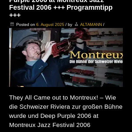
–
The
Festival 2006 +++ Programmtipp
Highwaymen
+++
–
Live
Posted on
6. August 2025
/
by
ALTAMANN
/
at
Nassau
Coliseum
1990
–
Am
10.08.2025
um
22:45
Uhr
bei
arte.tv
They All Came out to Montreux! – Wie
die Schweizer Riviera zur großen Bühne
wurde und Deep Purple 2006 at
Montreux Jazz Festival 2006