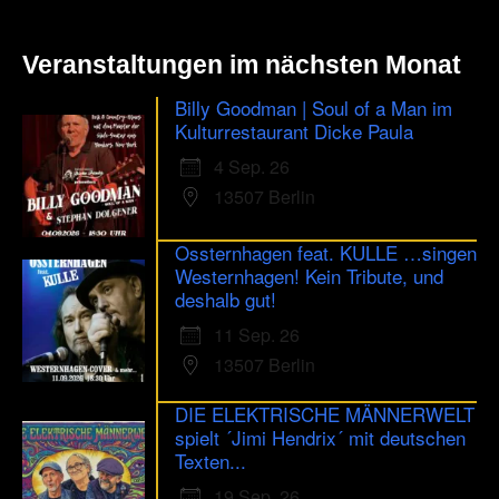
Festival
2006
+++
Veranstaltungen im nächsten Monat
Progra
+++
Billy Goodman | Soul of a Man im
Kulturrestaurant Dicke Paula
4 Sep. 26
13507 Berlin
Ossternhagen feat. KULLE …singen
Westernhagen! Kein Tribute, und
deshalb gut!
11 Sep. 26
13507 Berlin
DIE ELEKTRISCHE MÄNNERWELT
spielt ´Jimi Hendrix´ mit deutschen
Texten...
19 Sep. 26