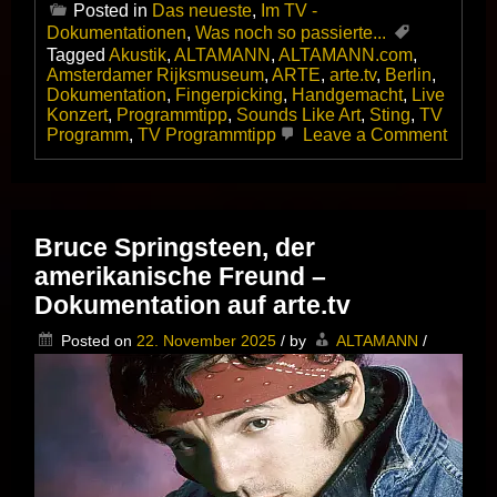
Posted in
Das neueste
,
Im TV -
Dokumentationen
,
Was noch so passierte...
Tagged
Akustik
,
ALTAMANN
,
ALTAMANN.com
,
Amsterdamer Rijksmuseum
,
ARTE
,
arte.tv
,
Berlin
,
Dokumentation
,
Fingerpicking
,
Handgemacht
,
Live
Konzert
,
Programmtipp
,
Sounds Like Art
,
Sting
,
TV
on
Programm
,
TV Programmtipp
Leave a Comment
Sting
–
Sound
Like
Art
Bruce Springsteen, der
–
amerikanische Freund –
Live
im
Dokumentation auf arte.tv
Rijks
Amste
Posted on
22. November 2025
/
by
ALTAMANN
/