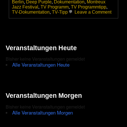
Berlin
,
Deep Purple
,
Dokumentation
,
Montreux
Jazz Festival
,
TV Programm
,
TV Programmtipp
,
on
TV-Dokumentation
,
TV-Tipp
Leave a Comment
They
All
Came
out
to
Montreu
Veranstaltungen Heute
–
Wie
die
Bisher keine Veranstaltungen gemeldet
Schwei
Alle Veranstaltungen Heute
Riviera
zur
großen
Bühne
wurde
und
Veranstaltungen Morgen
Deep
Purple
Bisher keine Veranstaltungen gemeldet
2006
Alle Veranstaltungen Morgen
at
Montre
Jazz