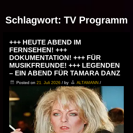
Musik vor Ort – "Support Your Local Hero!"
Schlagwort:
TV Programm
+++ HEUTE ABEND IM
FERNSEHEN! +++
DOKUMENTATION! +++ FÜR
MUSIKFREUNDE! +++ LEGENDEN
– EIN ABEND FÜR TAMARA DANZ
Posted on
21. Juli 2026
/
by
ALTAMANN
/